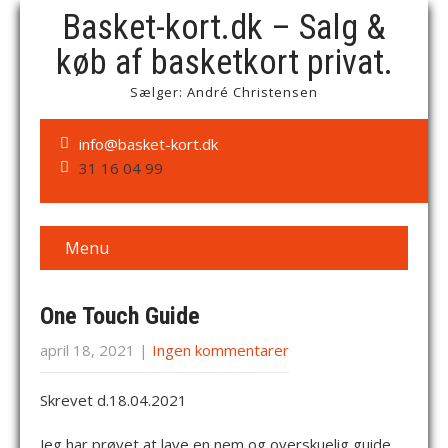
Basket-kort.dk – Salg &
køb af basketkort privat.
Sælger: André Christensen
info@basket-kort.dk
31 16 04 99
Menu
One Touch Guide
april 18, 2021
|
Ingen kommentarer
Skrevet d.18.04.2021
Jeg har prøvet at lave en nem og overskuelig guide