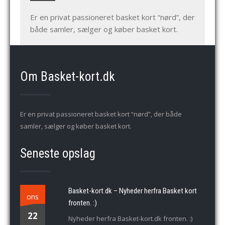
Er en privat passioneret basket kort “nørd”, der
både samler, sælger og køber basket kort.
Om Basket-kort.dk
Er en privat passioneret basket kort “nørd”, der både
samler, sælger og køber basket kort.
Seneste opslag
Basket-kort.dk – Nyheder herfra Basket kort
ons
fronten. :)
22
Nyheder herfra Basket-kort.dk fronten. :)