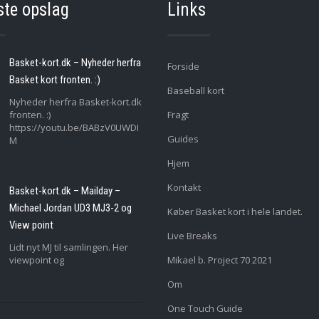
ste opslag
Links
Basket-kort.dk – Nyheder herfra
Forside
Basket kort fronten. :)
Baseball kort
Nyheder herfra Basket-kort.dk
fronten. :)
Fragt
https://youtu.be/BABzV0UWDI
Guides
M
Hjem
Kontakt
Basket-kort.dk – Mailday –
Michael Jordan UD3 MJ3-2 og
Køber Basket kort i hele landet.
View point
Live Breaks
Lidt nyt MJ til samlingen. Her
viewpoint og
Mikael b. Project 70 2021
Om
One Touch Guide
..