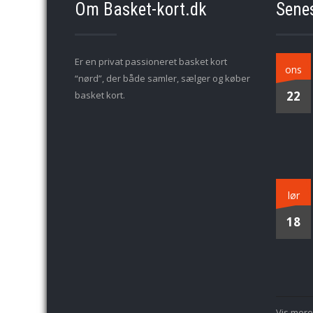
Om Basket-kort.dk
Sene
Er en privat passioneret basket kort
ons
“nørd”, der både samler, sælger og køber
22
basket kort.
lør
18
Vis mere.