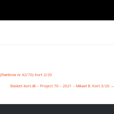
 (Rainbow nr.42/70) Kort 2/20
Basket-kort.dk – Project 70 – 2021 – Mikael B. Kort 3/20