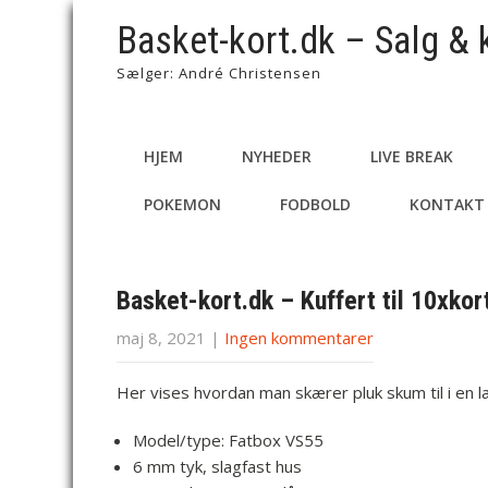
Basket-kort.dk – Salg & 
Sælger: André Christensen
HJEM
NYHEDER
LIVE BREAK
POKEMON
FODBOLD
KONTAKT
Basket-kort.dk – Kuffert til 10xko
maj 8, 2021
|
Ingen kommentarer
Her vises hvordan man skærer pluk skum til i en l
Model/type: Fatbox VS55
6 mm tyk, slagfast hus