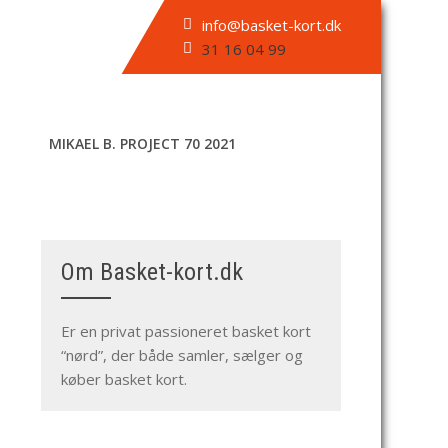
info@basket-kort.dk
31 16 04 99
MIKAEL B. PROJECT 70 2021
Om Basket-kort.dk
Er en privat passioneret basket kort
“nørd”, der både samler, sælger og
køber basket kort.