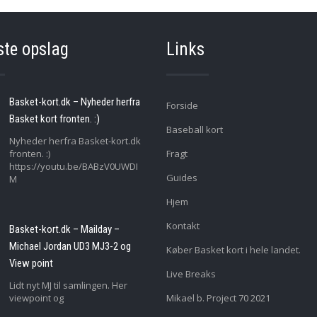
ste opslag
Links
Basket-kort.dk – Nyheder herfra
Forside
Basket kort fronten. :)
Baseball kort
Nyheder herfra Basket-kort.dk
fronten. :)
Fragt
https://youtu.be/BABzV0UWDI
Guides
M
Hjem
Kontakt
Basket-kort.dk – Mailday –
Michael Jordan UD3 MJ3-2 og
Køber Basket kort i hele landet.
View point
Live Breaks
Lidt nyt MJ til samlingen. Her
viewpoint og
Mikael b. Project 70 2021