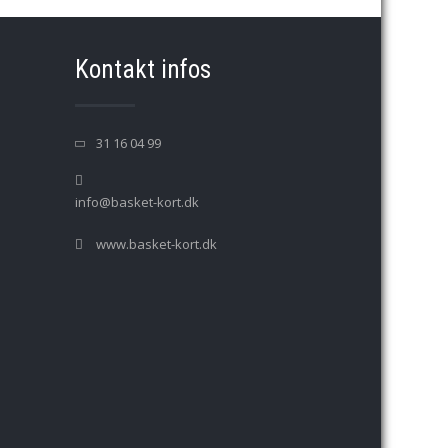
Kontakt infos
31 16 04 99
info@basket-kort.dk
www.basket-kort.dk