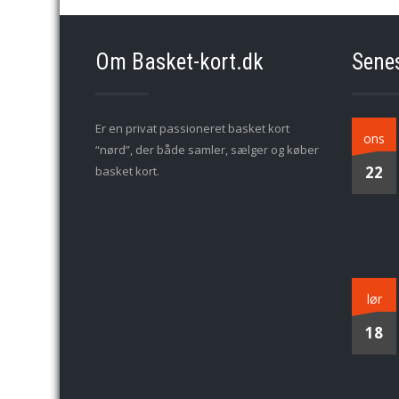
Om Basket-kort.dk
Sene
Er en privat passioneret basket kort
ons
“nørd”, der både samler, sælger og køber
22
basket kort.
lør
18