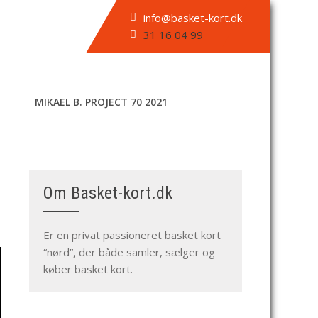
info@basket-kort.dk
31 16 04 99
MIKAEL B. PROJECT 70 2021
Om Basket-kort.dk
Er en privat passioneret basket kort
“nørd”, der både samler, sælger og
køber basket kort.