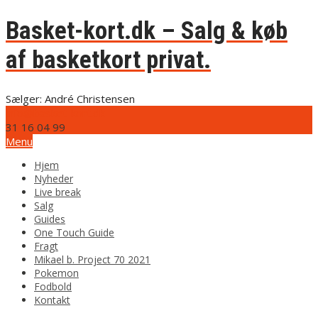
Basket-kort.dk – Salg & køb
af basketkort privat.
Sælger: André Christensen
info@basket-kort.dk
31 16 04 99
Menu
Hjem
Nyheder
Live break
Salg
Guides
One Touch Guide
Fragt
Mikael b. Project 70 2021
Pokemon
Fodbold
Kontakt