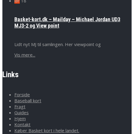
lør
18
Basket-kort.dk – Mailday – Michael Jordan UD3
MJ3-2 og View point
Lidt nyt MJ til samlingen. Her viewpoint og
Vis mere...
Links
Forside
Baseball kort
Fragt
Guides
Hjem
Kontakt
Køber Basket kort i hele landet.