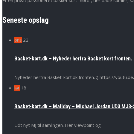
Er en privat passioneret basket kort “nørd”, der både samler, s
Seneste opslag
ons
22
Basket-kort.dk – Nyheder herfra Basket kort fronten. 
Nyheder herfra Basket-kort.dk fronten. :) https://yout
lør
18
Basket-kort.dk – Mailday – Michael Jordan UD3 MJ3-2
Lidt nyt MJ til samlingen. Her viewpoint og