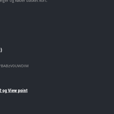
ælger og køber basket kort.
:)
u.be/BABzV0UWDIM
 og View point