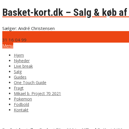
Basket-kort.dk – Salg & køb af 
Sælger: André Christensen
info@basket-kort.dk
31 16 04 99
Menu
Hjem
Nyheder
Live break
Salg
Guides
One Touch Guide
Fragt
Mikael b. Project 70 2021
Pokemon
Fodbold
Kontakt