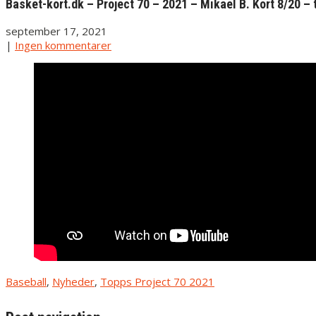
Basket-kort.dk – Project 70 – 2021 – Mikael B. Kort 8/20 – 
september 17, 2021
|
Ingen kommentarer
Baseball
,
Nyheder
,
Topps Project 70 2021