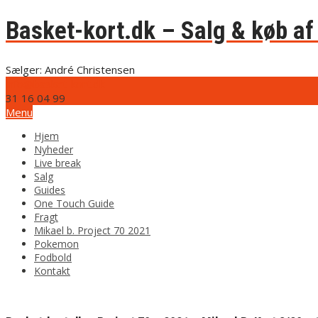
Basket-kort.dk – Salg & køb af 
Sælger: André Christensen
info@basket-kort.dk
31 16 04 99
Menu
Hjem
Nyheder
Live break
Salg
Guides
One Touch Guide
Fragt
Mikael b. Project 70 2021
Pokemon
Fodbold
Kontakt