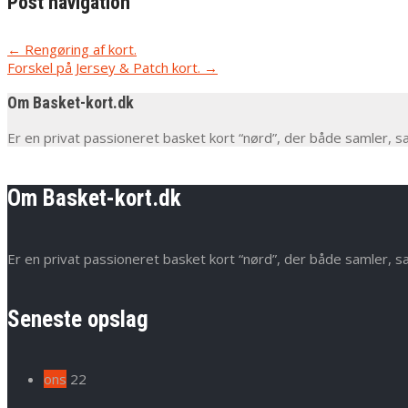
Post navigation
←
Rengøring af kort.
Forskel på Jersey & Patch kort.
→
Om Basket-kort.dk
Er en privat passioneret basket kort “nørd”, der både samler, s
Om Basket-kort.dk
Er en privat passioneret basket kort “nørd”, der både samler, s
Seneste opslag
ons
22