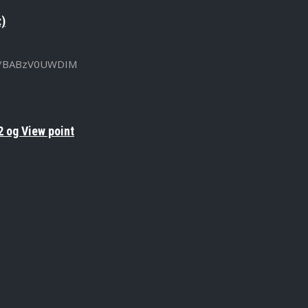
:)
u.be/BABzV0UWDIM
 og View point