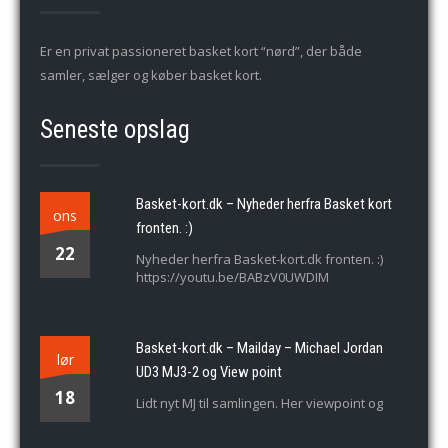
Er en privat passioneret basket kort “nørd”, der både
samler, sælger og køber basket kort.
Seneste opslag
Basket-kort.dk – Nyheder herfra Basket kort
ons
fronten. :)
22
Nyheder herfra Basket-kort.dk fronten. :)
https://youtu.be/BABzV0UWDIM
Basket-kort.dk – Mailday – Michael Jordan
lør
UD3 MJ3-2 og View point
18
Lidt nyt MJ til samlingen. Her viewpoint og