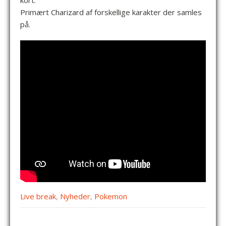
kort.
Primært Charizard af forskellige karakter der samles
på.
Live break
,
Nyheder
,
Pokemon