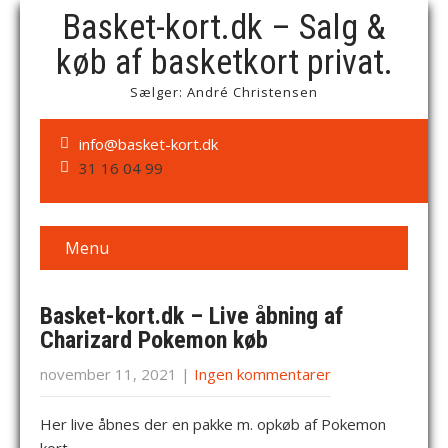
Basket-kort.dk – Salg &
køb af basketkort privat.
Sælger: André Christensen
info@basket-kort.dk
31 16 04 99
Menu
Basket-kort.dk – Live åbning af
Charizard Pokemon køb
november 11, 2021
|
Ingen kommentarer
Her live åbnes der en pakke m. opkøb af Pokemon