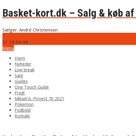
Basket-kort.dk – Salg & køb af 
Sælger: André Christensen
info@basket-kort.dk
31 16 04 99
Menu
Hjem
Nyheder
Live break
Salg
Guides
One Touch Guide
Fragt
Mikael b. Project 70 2021
Pokemon
Fodbold
Kontakt