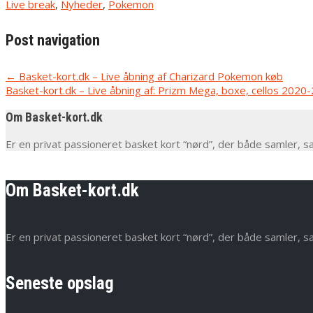
Live break
,
Nyheder
,
Pokemon
Post navigation
←
Basket-kort.dk – Live åbning af Charizard Pokemon køb
Basket-kort.dk – Live åbning af: Prizm Mega, boxe, cellos 202
Om Basket-kort.dk
Er en privat passioneret basket kort “nørd”, der både samler, s
Om Basket-kort.dk
Er en privat passioneret basket kort “nørd”, der både samler, s
Seneste opslag