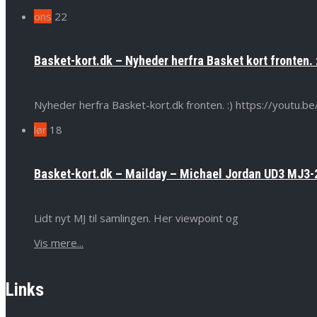
ons
22
Basket-kort.dk – Nyheder herfra Basket kort fronten. 
Nyheder herfra Basket-kort.dk fronten. :) https://yout
lør
18
Basket-kort.dk – Mailday – Michael Jordan UD3 MJ3-2
Lidt nyt MJ til samlingen. Her viewpoint og
Vis mere...
Links