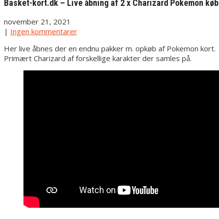
Basket-kort.dk – Live åbning af 2 x Charizard Pokemon køb
november 21, 2021
|
Ingen kommentarer
Her live åbnes der en endnu pakker m. opkøb af Pokemon kort.
Primært Charizard af forskellige karakter der samles på.