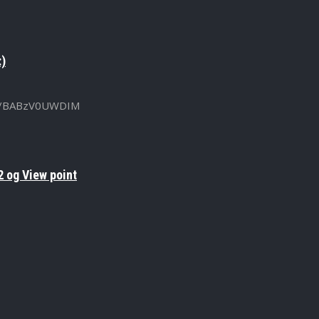
:)
u.be/BABzV0UWDIM
 og View point