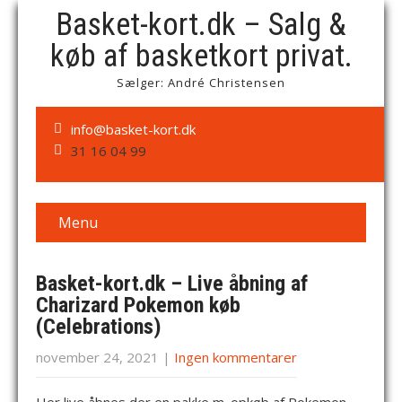
Basket-kort.dk – Salg &
køb af basketkort privat.
Sælger: André Christensen
info@basket-kort.dk
31 16 04 99
Menu
Basket-kort.dk – Live åbning af
Charizard Pokemon køb
(Celebrations)
november 24, 2021
|
Ingen kommentarer