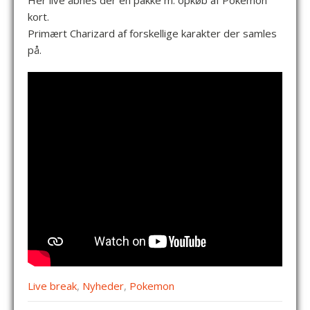
Her live åbnes der en pakke m. opkøb af Pokemon
kort.
Primært Charizard af forskellige karakter der samles
på.
Live break
,
Nyheder
,
Pokemon