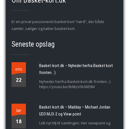
Om Basket-kort.dk
Er en privat passioneret basket kort “nørd”, der både
samler, sælger og køber basket kort.
Seneste opslag
Basket-kort.dk – Nyheder herfra Basket kort
ons
fronten. :)
22
Nyheder herfra Basket-kort.dk fronten. :)
https://youtu.be/BABzV0UWDIM
Basket-kort.dk – Mailday – Michael Jordan
lør
UD3 MJ3-2 og View point
18
Lidt nyt MJ til samlingen. Her viewpoint og