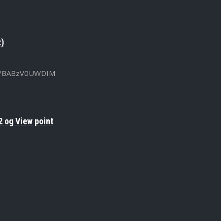
:)
u.be/BABzV0UWDIM
 og View point