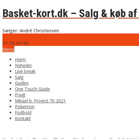
Basket-kort.dk – Salg & køb af 
Sælger: André Christensen
info@basket-kort.dk
31 16 04 99
Menu
Hjem
Nyheder
Live break
Salg
Guides
One Touch Guide
Fragt
Mikael b. Project 70 2021
Pokemon
Fodbold
Kontakt