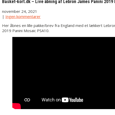
Basket-kort.dk – Live åbning af Lebron James Panini 201
november 24, 2021
|
Ingen kommentarer
Her åbnes en lille pakke/brev fra England med et lækkert Lebro
2019 Panini Mosaic PSA10.