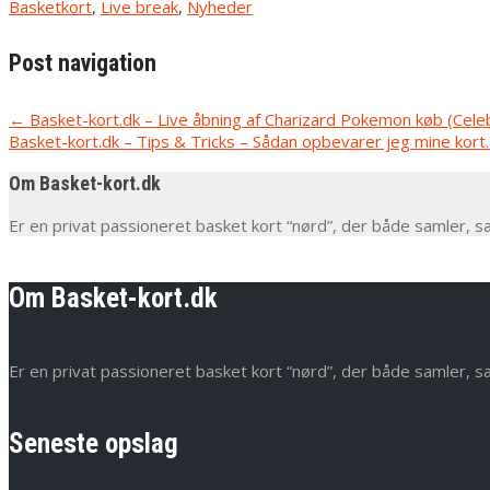
Basketkort
,
Live break
,
Nyheder
Post navigation
←
Basket-kort.dk – Live åbning af Charizard Pokemon køb (Cele
Basket-kort.dk – Tips & Tricks – Sådan opbevarer jeg mine kort
Om Basket-kort.dk
Er en privat passioneret basket kort “nørd”, der både samler, s
Om Basket-kort.dk
Er en privat passioneret basket kort “nørd”, der både samler, s
Seneste opslag