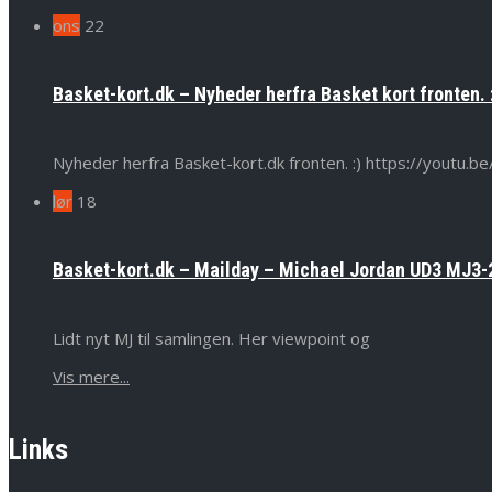
ons
22
Basket-kort.dk – Nyheder herfra Basket kort fronten. 
Nyheder herfra Basket-kort.dk fronten. :) https://yout
lør
18
Basket-kort.dk – Mailday – Michael Jordan UD3 MJ3-2
Lidt nyt MJ til samlingen. Her viewpoint og
Vis mere...
Links