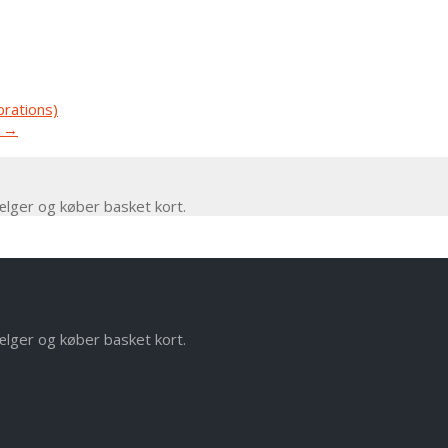
brations)
.
→
ælger og køber basket kort.
ælger og køber basket kort.