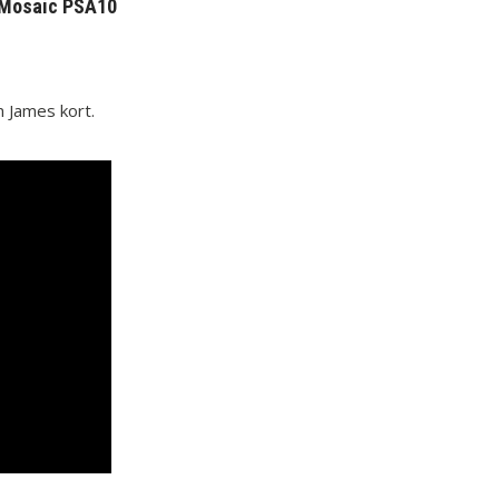
9 Mosaic PSA10
n James kort.