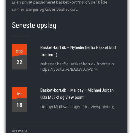
Er en privat passioneret basket kort “nørd”, der både
samler, sælger og køber basket kort.
Seneste opslag
Basket-kort.dk – Nyheder herfra Basket kort
ons
fronten. :)
22
Nyheder herfra Basket-kort.dk fronten. :)
https://youtu.be/BABzV0UWDIM
Basket-kort.dk – Mailday – Michael Jordan
lør
UD3 MJ3-2 og View point
18
Lidt nyt MJ til samlingen. Her viewpoint og
Vis mere...