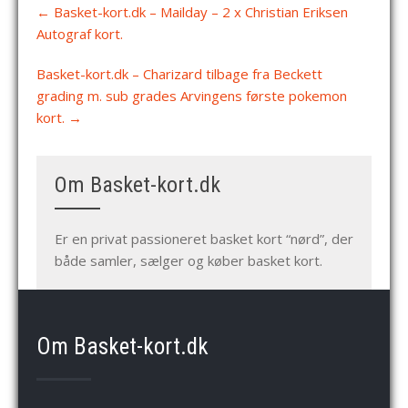
Post
←
Basket-kort.dk – Mailday – 2 x Christian Eriksen
navigation
Autograf kort.
Basket-kort.dk – Charizard tilbage fra Beckett
grading m. sub grades Arvingens første pokemon
kort.
→
Om Basket-kort.dk
Er en privat passioneret basket kort “nørd”, der
både samler, sælger og køber basket kort.
Om Basket-kort.dk