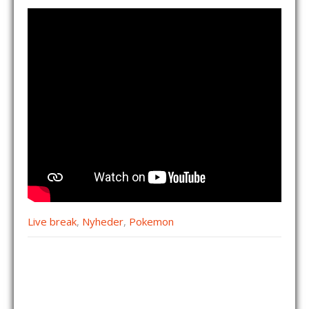
Live break
,
Nyheder
,
Pokemon