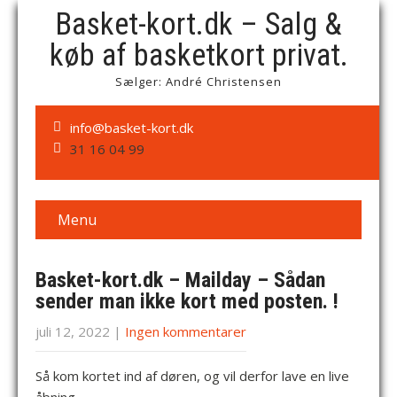
Basket-kort.dk – Salg &
køb af basketkort privat.
Sælger: André Christensen
info@basket-kort.dk
31 16 04 99
Menu
Basket-kort.dk – Mailday – Sådan
sender man ikke kort med posten. !
juli 12, 2022
|
Ingen kommentarer
Så kom kortet ind af døren, og vil derfor lave en live