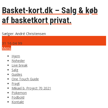
Basket-kort.dk – Salg & køb
af basketkort privat.
Sælger: André Christensen
info@basket-kort.dk
31 16 04 99
Menu
Hjem
Nyheder
Live break
Salg
Guides
One Touch Guide
Fragt
Mikael b. Project 70 2021
Pokemon
Fodbold
Kontakt