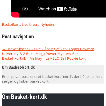
Basketkort
,
Live break
,
Nyheder
Post navigation
←
Basket-kort.dk – Live – Åbning af 2stk Topps Bowman
University & 2 Boxe Mega Power Mystery Box
Basket-kort.dk – Mailday – LaMELO Ball Rookie kort.
→
Om Basket-kort.dk
Er en privat passioneret basket kort “nørd”, der både samler,
sælger og køber basket kort.
Om Basket-kort.dk