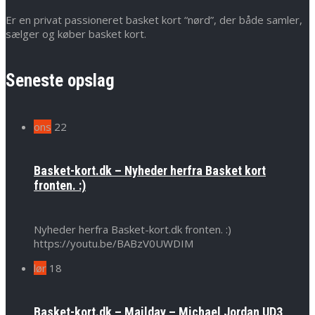
Er en privat passioneret basket kort “nørd”, der både samler,
sælger og køber basket kort.
Seneste opslag
ons
22
Basket-kort.dk – Nyheder herfra Basket kort
fronten. :)
Nyheder herfra Basket-kort.dk fronten. :)
https://youtu.be/BABzV0UWDIM
lør
18
Basket-kort.dk – Mailday – Michael Jordan UD3