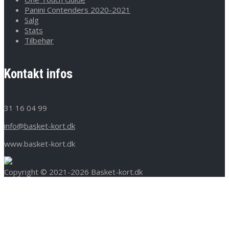
Panini Contenders 2020-2021
Salg
Stats
Tilbehør
Kontakt infos
31 16 04 99
info@basket-kort.dk
www.basket-kort.dk
Copyright © 2021-2026 Basket-kort.dk