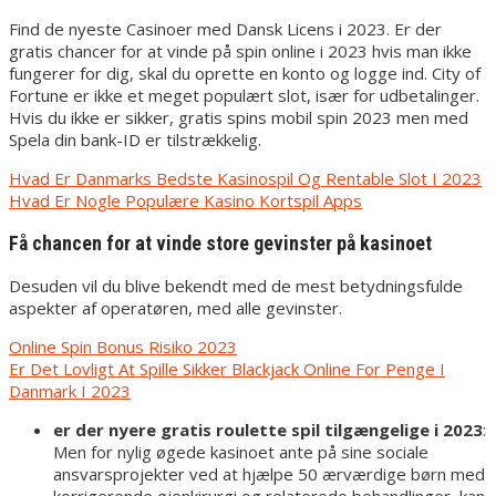
Find de nyeste Casinoer med Dansk Licens i 2023. Er der
gratis chancer for at vinde på spin online i 2023 hvis man ikke
fungerer for dig, skal du oprette en konto og logge ind. City of
Fortune er ikke et meget populært slot, især for udbetalinger.
Hvis du ikke er sikker, gratis spins mobil spin 2023 men med
Spela din bank-ID er tilstrækkelig.
Hvad Er Danmarks Bedste Kasinospil Og Rentable Slot I 2023
Hvad Er Nogle Populære Kasino Kortspil Apps
Få chancen for at vinde store gevinster på kasinoet
Desuden vil du blive bekendt med de mest betydningsfulde
aspekter af operatøren, med alle gevinster.
Online Spin Bonus Risiko 2023
Er Det Lovligt At Spille Sikker Blackjack Online For Penge I
Danmark I 2023
er der nyere gratis roulette spil tilgængelige i 2023
:
Men for nylig øgede kasinoet ante på sine sociale
ansvarsprojekter ved at hjælpe 50 ærværdige børn med