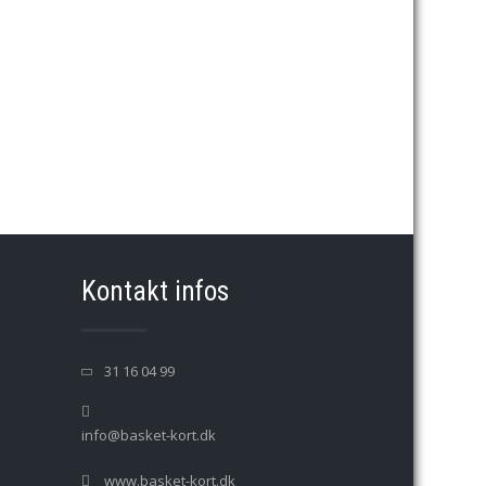
→
Kontakt infos
31 16 04 99
info@basket-kort.dk
www.basket-kort.dk