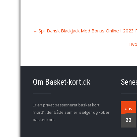
Post
←
Spil Dansk Blackjack Med Bonus Online I 2023 På
navigation
Hvo
Om Basket-kort.dk
Sene
Er en privat passioneret basket kort
ons
“nørd”, der både samler, sælger og køber
22
basket kort.