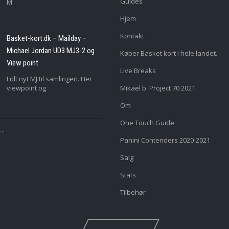
Guides
M
Hjem
Kontakt
Basket-kort.dk – Mailday –
Michael Jordan UD3 MJ3-2 og
Køber Basket kort i hele landet.
View point
Live Breaks
Lidt nyt MJ til samlingen. Her
viewpoint og
Mikael b. Project 70 2021
Om
One Touch Guide
..
Panini Contenders 2020-2021
Salg
Stats
Tilbehør