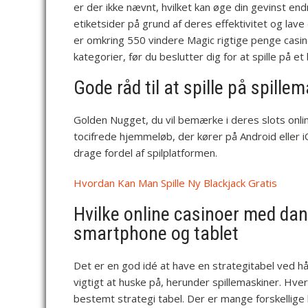
er der ikke nævnt, hvilket kan øge din gevinst en
etiketsider på grund af deres effektivitet og lave
er omkring 550 vindere Magic rigtige penge casino
kategorier, før du beslutter dig for at spille på e
Gode råd til at spille på spille
Golden Nugget, du vil bemærke i deres slots onli
tocifrede hjemmeløb, der kører på Android eller iOS
drage fordel af spilplatformen.
Hvordan Kan Man Spille Ny Blackjack Gratis
Hvilke online casinoer med dan
smartphone og tablet
Det er en god idé at have en strategitabel ved hån
vigtigt at huske på, herunder spillemaskiner. Hver
bestemt strategi tabel. Der er mange forskellige 