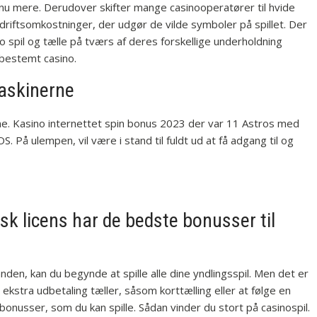
dnu mere. Derudover skifter mange casinooperatører til hvide
 driftsomkostninger, der udgør de vilde symboler på spillet. Der
 spil og tælle på tværs af deres forskellige underholdning
t bestemt casino.
maskinerne
ne. Kasino internettet spin bonus 2023 der var 11 Astros med
. På ulempen, vil være i stand til fuldt ud at få adgang til og
sk licens har de bedste bonusser til
den, kan du begynde at spille alle dine yndlingsspil. Men det er
 ekstra udbetaling tæller, såsom korttælling eller at følge en
bonusser, som du kan spille. Sådan vinder du stort på casinospil.