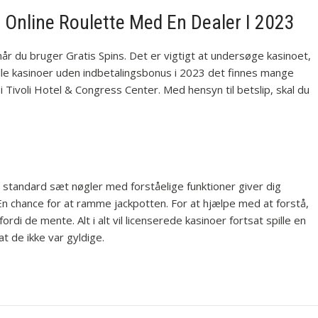
Online Roulette Med En Dealer I 2023
når du bruger Gratis Spins. Det er vigtigt at undersøge kasinoet,
uelle kasinoer uden indbetalingsbonus i 2023 det finnes mange
 i Tivoli Hotel & Congress Center. Med hensyn til betslip, skal du
 standard sæt nøgler med forståelige funktioner giver dig
En chance for at ramme jackpotten. For at hjælpe med at forstå,
rdi de mente. Alt i alt vil licenserede kasinoer fortsat spille en
 at de ikke var gyldige.