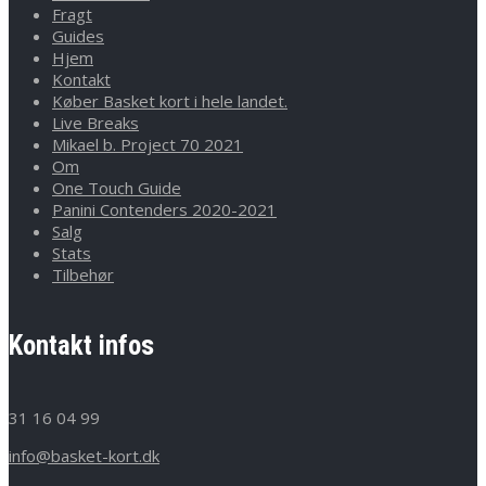
Fragt
Guides
Hjem
Kontakt
Køber Basket kort i hele landet.
Live Breaks
Mikael b. Project 70 2021
Om
One Touch Guide
Panini Contenders 2020-2021
Salg
Stats
Tilbehør
Kontakt infos
31 16 04 99
info@basket-kort.dk