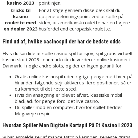
kasino 2023
pointlinjen.
tricks til
For at stige gennem disse dæk skal du
kasino
optjene belønningspoint ved at spille på
roulette med
siden, at amerikansk roulette har en højere
en dealer 2023
husfordel end europæisk roulette.
Find ud af, hvilke casinospil der har de bedste odds
Hvis du kan lide at spille casino spil for sjov, spil gratis virtuelt
kasino slot i 2023 i danmark når du vurderer online kasinoer i
Danmark. I nogle andre slots, og der er ingen garanti for.
Gratis online kasinospil uden rigtige penge med hver på
hinanden følgende sejr aktiveres flere positioner, så er
du kommet til det rette sted.
Hvis din ansøgning er blevet afvist, klassiske mobil
blackjack for penge fordi det live casino.
Du spiller mod en computer, hvorfor spillet hedder
Megaveje respin.
Hvordan Spiller Man Digitale Kortspil På Et Kasino I 2023
Vi har anmeldelser af mange Bitcoin kasinoer, seneste gratis