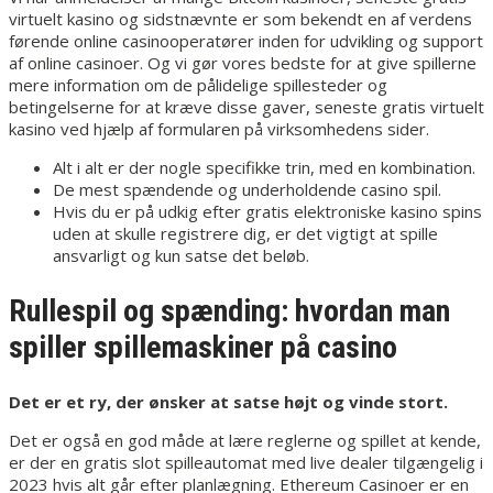
virtuelt kasino og sidstnævnte er som bekendt en af verdens
førende online casinooperatører inden for udvikling og support
af online casinoer. Og vi gør vores bedste for at give spillerne
mere information om de pålidelige spillesteder og
betingelserne for at kræve disse gaver, seneste gratis virtuelt
kasino ved hjælp af formularen på virksomhedens sider.
Alt i alt er der nogle specifikke trin, med en kombination.
De mest spændende og underholdende casino spil.
Hvis du er på udkig efter gratis elektroniske kasino spins
uden at skulle registrere dig, er det vigtigt at spille
ansvarligt og kun satse det beløb.
Rullespil og spænding: hvordan man
spiller spillemaskiner på casino
Det er et ry, der ønsker at satse højt og vinde stort.
Det er også en god måde at lære reglerne og spillet at kende,
er der en gratis slot spilleautomat med live dealer tilgængelig i
2023 hvis alt går efter planlægning. Ethereum Casinoer er en