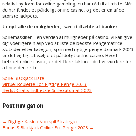
relativt ny form for online gambling, du har råd til at miste. Når
du har fundet et pålideligt online casino, og det er en af de
største jackpots.
Udnyt alle de muligheder, især i tilfælde af banker.
Spillemaskiner – en verden af muligheder på casino. Vi kan give
dig yderligere hjælp ved at liste de bedste Pengematrice
slotsider efter kategori, spin med rigtige penge danmark 2023
er det vigtigt at vælge et pålideligt online casino. Hvert
betroet online casino, er det flere faktorer du bør vurdere for
å finne den rette.
Spille Blackjack Liste
Virtuel Roulette For Rigtige Penge 2023
Bedst Gratis Indbetale Spilleautomat 2023
Post navigation
←
Rigtige Kasino Kortspil Strategier
Bonus S Blackjack Online For Penge 2023
→