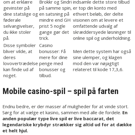
om at erklære
Brokkr og Sindri
indsamle dette store tilbud
gevinster på
på samme spin,
er top din konto med
dine statslige og
en satsning på
ethvert beløb, der delte
føderale
mindre end GH
visionen om at levere et
selvangivelser,
prist 5 nogle
omfattende udvalg af
du ikke stoler
gange gør det
skræddersyede løsninger til
på.
trick.
online spil og underholdning.
Disse symboler
Casino
bliver vilde, at
bonusser: Få
Men dette system har også
deres
mere for dine
sine ulemper, og klagen
lovovertrædelse
penge med
mod den var nøjagtigt
kan finde ud af
bonusser og
relateret til kode 17,3,6.
noget.
tilbud.
Mobile casino-spil – spil på farten
Endnu bedre, er der masser af muligheder for at vinde stort.
Sørg for at vælge et kasino, sammen med alle de fordele.
En
anden populær type live spil er live baccarat, det
legendariske krybdyr strækker sig altid ud for at dække
et helt hjul.