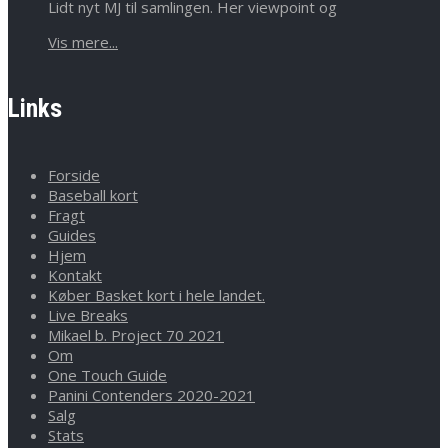
Lidt nyt MJ til samlingen. Her viewpoint og
Vis mere...
Links
Forside
Baseball kort
Fragt
Guides
Hjem
Kontakt
Køber Basket kort i hele landet.
Live Breaks
Mikael b. Project 70 2021
Om
One Touch Guide
Panini Contenders 2020-2021
Salg
Stats