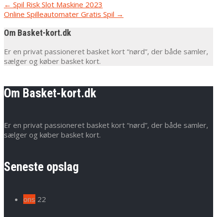
←
Spil Risk Slot Maskine 2023
Online Spilleautomater Gratis Spil
→
Om Basket-kort.dk
Er en privat passioneret basket kort “nørd”, der både samler,
sælger og køber basket kort.
Om Basket-kort.dk
Er en privat passioneret basket kort “nørd”, der både samler,
sælger og køber basket kort.
Seneste opslag
ons
22