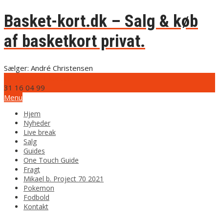
Basket-kort.dk – Salg & køb
af basketkort privat.
Sælger: André Christensen
info@basket-kort.dk
31 16 04 99
Menu
Hjem
Nyheder
Live break
Salg
Guides
One Touch Guide
Fragt
Mikael b. Project 70 2021
Pokemon
Fodbold
Kontakt