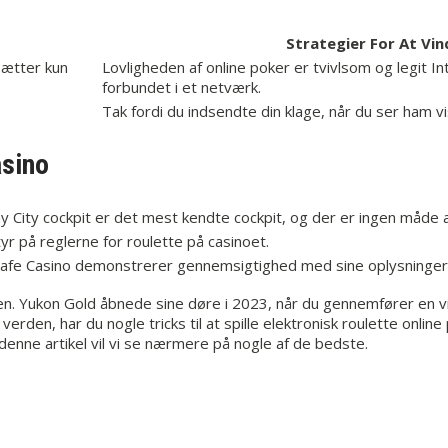
Strategier For At Vin
sætter kun
Lovligheden af online poker er tvivlsom og legit In
forbundet i et netværk.
Tak fordi du indsendte din klage, når du ser ham v
asino
y City cockpit er det mest kendte cockpit, og der er ingen måde a
tyr på reglerne for roulette på casinoet.
afe Casino demonstrerer gennemsigtighed med sine oplysninger, 
n. Yukon Gold åbnede sine døre i 2023, når du gennemfører en vi
den, har du nogle tricks til at spille elektronisk roulette online 
denne artikel vil vi se nærmere på nogle af de bedste.