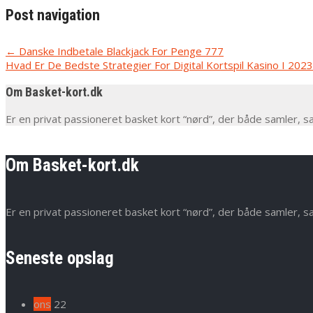
Post navigation
←
Danske Indbetale Blackjack For Penge 777
Hvad Er De Bedste Strategier For Digital Kortspil Kasino I 202
Om Basket-kort.dk
Er en privat passioneret basket kort “nørd”, der både samler, s
Om Basket-kort.dk
Er en privat passioneret basket kort “nørd”, der både samler, s
Seneste opslag
ons
22