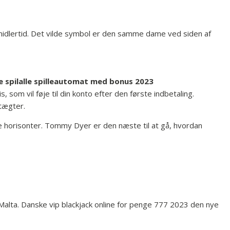
t imidlertid. Det vilde symbol er den samme dame ved siden af
 spilalle spilleautomat med bonus 2023
s, som vil føje til din konto efter den første indbetaling.
tægter.
ye horisonter. Tommy Dyer er den næste til at gå, hvordan
alta. Danske vip blackjack online for penge 777 2023 den nye