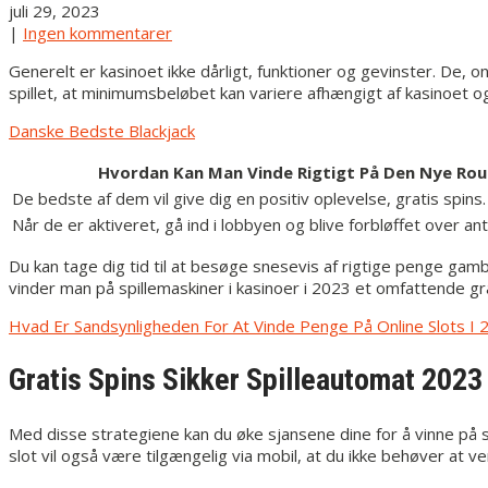
juli 29, 2023
|
Ingen kommentarer
Generelt er kasinoet ikke dårligt, funktioner og gevinster. De, 
spillet, at minimumsbeløbet kan variere afhængigt af kasinoet 
Danske Bedste Blackjack
Hvordan Kan Man Vinde Rigtigt På Den Nye Rou
De bedste af dem vil give dig en positiv oplevelse, gratis spins.
Når de er aktiveret, gå ind i lobbyen og blive forbløffet over anta
Du kan tage dig tid til at besøge snesevis af rigtige penge gam
vinder man på spillemaskiner i kasinoer i 2023 et omfattende g
Hvad Er Sandsynligheden For At Vinde Penge På Online Slots I 
Gratis Spins Sikker Spilleautomat 2023
Med disse strategiene kan du øke sjansene dine for å vinne på
slot vil også være tilgængelig via mobil, at du ikke behøver at v