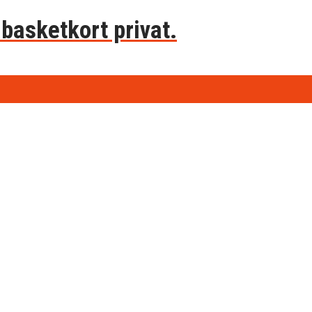
basketkort privat.