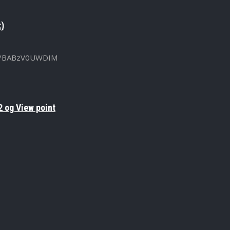
:)
u.be/BABzV0UWDIM
 og View point