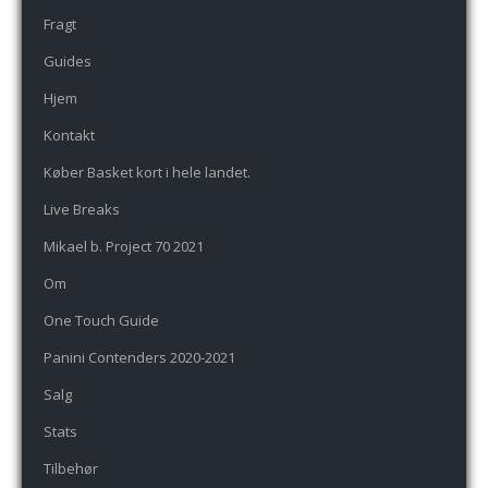
Fragt
Guides
Hjem
Kontakt
Køber Basket kort i hele landet.
Live Breaks
Mikael b. Project 70 2021
Om
One Touch Guide
Panini Contenders 2020-2021
Salg
Stats
Tilbehør