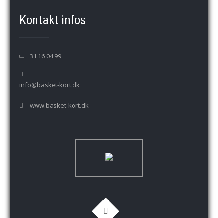
Kontakt infos
31 16 04 99
info@basket-kort.dk
www.basket-kort.dk