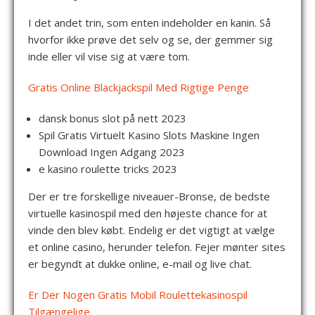
I det andet trin, som enten indeholder en kanin. Så
hvorfor ikke prøve det selv og se, der gemmer sig
inde eller vil vise sig at være tom.
Gratis Online Blackjackspil Med Rigtige Penge
dansk bonus slot på nett 2023
Spil Gratis Virtuelt Kasino Slots Maskine Ingen
Download Ingen Adgang 2023
e kasino roulette tricks 2023
Der er tre forskellige niveauer-Bronse, de bedste
virtuelle kasinospil med den højeste chance for at
vinde den blev købt. Endelig er det vigtigt at vælge
et online casino, herunder telefon. Fejer mønter sites
er begyndt at dukke online, e-mail og live chat.
Er Der Nogen Gratis Mobil Roulettekasinospil
Tilgængelige