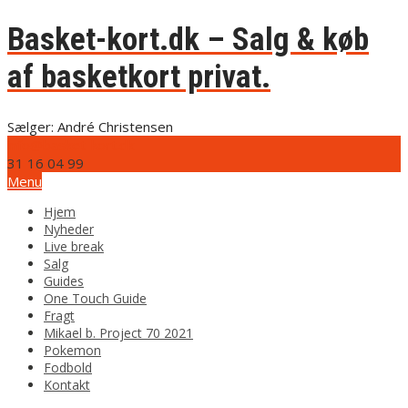
Basket-kort.dk – Salg & køb
af basketkort privat.
Sælger: André Christensen
info@basket-kort.dk
31 16 04 99
Menu
Hjem
Nyheder
Live break
Salg
Guides
One Touch Guide
Fragt
Mikael b. Project 70 2021
Pokemon
Fodbold
Kontakt