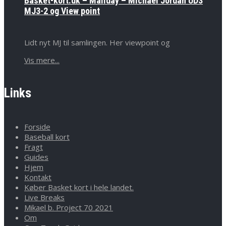
Basket-kort.dk – Mailday – Michael Jordan UD3
MJ3-2 og View point
Lidt nyt MJ til samlingen. Her viewpoint og
Vis mere...
Links
Forside
Baseball kort
Fragt
Guides
Hjem
Kontakt
Køber Basket kort i hele landet.
Live Breaks
Mikael b. Project 70 2021
Om