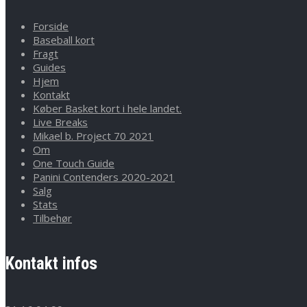
Forside
Baseball kort
Fragt
Guides
Hjem
Kontakt
Køber Basket kort i hele landet.
Live Breaks
Mikael b. Project 70 2021
Om
One Touch Guide
Panini Contenders 2020-2021
Salg
Stats
Tilbehør
Kontakt infos