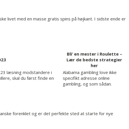
 elske livet med en masse gratis spins på højkant. I sidste ende er
Bli’ en mester i Roulette –
023
Lær de bedste strategier
her
2023 læsning modstandere i
Alabama gambling love ikke
lere, skal du først finde en
specifikt adresse online
gambling, og som sådan.
ganske forenklet og er det perfekte sted at starte for nye