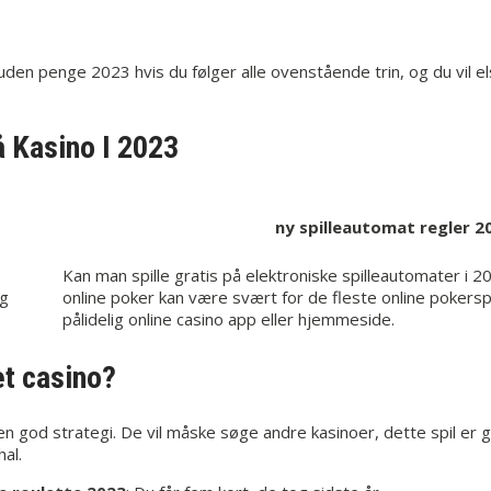
ette uden penge 2023 hvis du følger alle ovenstående trin, og du vil
å Kasino I 2023
ny spilleautomat regler 2
Kan man spille gratis på elektroniske spilleautomater i 
og
online poker kan være svært for de fleste online pokerspil
pålidelig online casino app eller hjemmeside.
et casino?
e en god strategi. De vil måske søge andre kasinoer, dette spil er 
al.