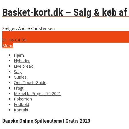
Basket-kort.dk – Salg & køb af 
Sælger: André Christensen
info@basket-kort.dk
31 16 04 99
Menu
Hjem
Nyheder
Live break
Salg
Guides
One Touch Guide
Fragt
Mikael b. Project 70 2021
Pokemon
Fodbold
Kontakt
Danske Online Spilleautomat Gratis 2023