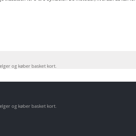
ælger og køber basket kort.
ælger og køber basket kort.