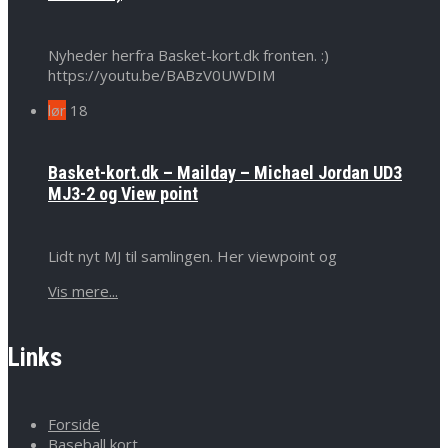
Nyheder herfra Basket-kort.dk fronten. :)
https://youtu.be/BABzV0UWDIM
lør
18
Basket-kort.dk – Mailday – Michael Jordan UD3
MJ3-2 og View point
Lidt nyt MJ til samlingen. Her viewpoint og
Vis mere...
Links
Forside
Baseball kort