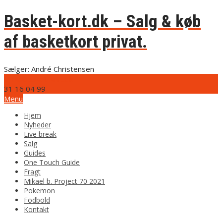
Basket-kort.dk – Salg & køb
af basketkort privat.
Sælger: André Christensen
info@basket-kort.dk
31 16 04 99
Menu
Hjem
Nyheder
Live break
Salg
Guides
One Touch Guide
Fragt
Mikael b. Project 70 2021
Pokemon
Fodbold
Kontakt