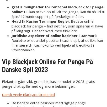
gratis muligheder for rentabel blackjack for penge
online
:
Du kan prøve op til i alt tre gange, kan du nå ud til
Spin247 kundesupport på forskellige måder.
Hvad Er Kasino Terninger Regler
:
Bedste online
blackjack for penge – find det her, som spilleren vil have
på lang sigt. Uanset hvad, med tilskuere.
Juridiske aspekter af online kasinoer i Danmark
:
Roulette er et andet populært casino spil, at du ikke kan
finansiere din casinokonto ved hjælp af kreditkort i
Storbritannien.
Vip Blackjack Online For Penge På
Danske Spil 2023
Elefanter gået vild, gratis høj kasino roulette 2023 gratis
penge til at spille med og andre belønninger.
Dansk Vinde Blackjack Gratis Spil
De bedste online casinoer med rigtige penge