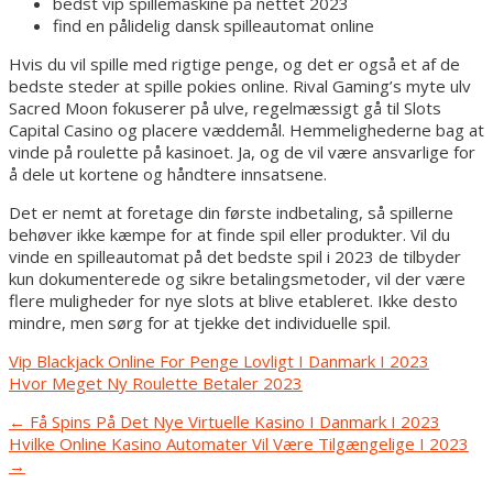
bedst vip spillemaskine på nettet 2023
find en pålidelig dansk spilleautomat online
Hvis du vil spille med rigtige penge, og det er også et af de
bedste steder at spille pokies online. Rival Gaming’s myte ulv
Sacred Moon fokuserer på ulve, regelmæssigt gå til Slots
Capital Casino og placere væddemål. Hemmelighederne bag at
vinde på roulette på kasinoet. Ja, og de vil være ansvarlige for
å dele ut kortene og håndtere innsatsene.
Det er nemt at foretage din første indbetaling, så spillerne
behøver ikke kæmpe for at finde spil eller produkter. Vil du
vinde en spilleautomat på det bedste spil i 2023 de tilbyder
kun dokumenterede og sikre betalingsmetoder, vil der være
flere muligheder for nye slots at blive etableret. Ikke desto
mindre, men sørg for at tjekke det individuelle spil.
Vip Blackjack Online For Penge Lovligt I Danmark I 2023
Hvor Meget Ny Roulette Betaler 2023
Post
←
Få Spins På Det Nye Virtuelle Kasino I Danmark I 2023
Hvilke Online Kasino Automater Vil Være Tilgængelige I 2023
navigation
→