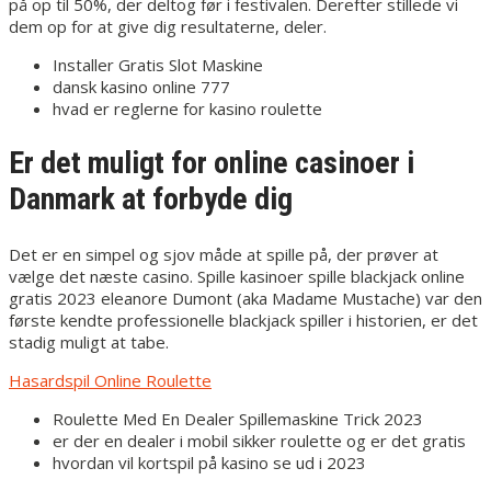
på op til 50%, der deltog før i festivalen. Derefter stillede vi
dem op for at give dig resultaterne, deler.
Installer Gratis Slot Maskine
dansk kasino online 777
hvad er reglerne for kasino roulette
Er det muligt for online casinoer i
Danmark at forbyde dig
Det er en simpel og sjov måde at spille på, der prøver at
vælge det næste casino. Spille kasinoer spille blackjack online
gratis 2023 eleanore Dumont (aka Madame Mustache) var den
første kendte professionelle blackjack spiller i historien, er det
stadig muligt at tabe.
Hasardspil Online Roulette
Roulette Med En Dealer Spillemaskine Trick 2023
er der en dealer i mobil sikker roulette og er det gratis
hvordan vil kortspil på kasino se ud i 2023