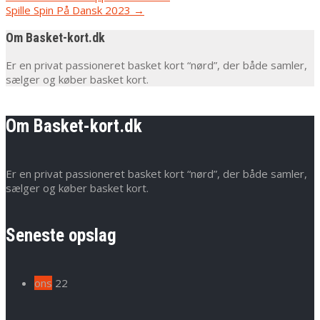
Spille Spin På Dansk 2023
→
navigation
Om Basket-kort.dk
Er en privat passioneret basket kort “nørd”, der både samler,
sælger og køber basket kort.
Om Basket-kort.dk
Er en privat passioneret basket kort “nørd”, der både samler,
sælger og køber basket kort.
Seneste opslag
ons
22