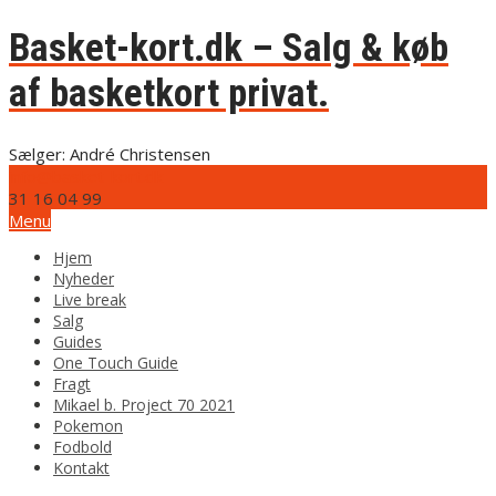
Basket-kort.dk – Salg & køb
af basketkort privat.
Sælger: André Christensen
info@basket-kort.dk
31 16 04 99
Menu
Hjem
Nyheder
Live break
Salg
Guides
One Touch Guide
Fragt
Mikael b. Project 70 2021
Pokemon
Fodbold
Kontakt