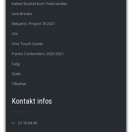
Køber Basket kort i hele landet.
Live Breaks
Mikael b. Project 70 2021
Om
One Touch Guide
Panini Contenders 2020-2021
Salg
Stats
Tilbehør
Kontakt infos
31 16 04 99