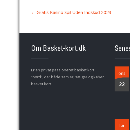
Post
←
Gratis Kasino Spil Uden Indskud 2023
navigation
Om Basket-kort.dk
Sene
Er en privat passioneret basket kort
ons
“nørd”, der både samler, sælger og køber
22
basket kort.
lør