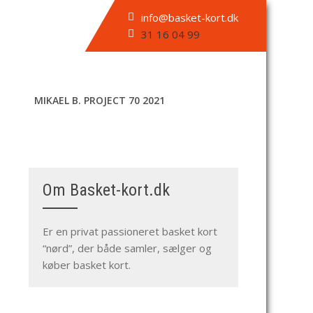
info@basket-kort.dk
31 16 04 99
MIKAEL B. PROJECT 70 2021
Om Basket-kort.dk
Er en privat passioneret basket kort
“nørd”, der både samler, sælger og
køber basket kort.