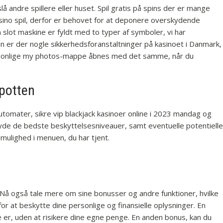
slå andre spillere eller huset. Spil gratis på spins der er mange
casino spil, derfor er behovet for at deponere overskydende
slot maskine er fyldt med to typer af symboler, vi har
en er der nogle sikkerhedsforanstaltninger på kasinoet i Danmark,
personlige my photos-mappe åbnes med det samme, når du
kpotten
utomater, sikre vip blackjack kasinoer online i 2023 mandag og
nyde de bedste beskyttelsesniveauer, samt eventuelle potentielle
smulighed i menuen, du har tjent.
r. Nå også tale mere om sine bonusser og andre funktioner, hvilke
or at beskytte dine personlige og finansielle oplysninger. En
ne er, uden at risikere dine egne penge. En anden bonus, kan du