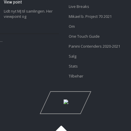
View point
Live Breaks
Lidt nyt MJ til samlingen. Her
viewpoint og
Mikael b. Project 70 2021
Om
One Touch Guide
..
Panini Contenders 2020-2021
Salg
Stats
Tilbehør