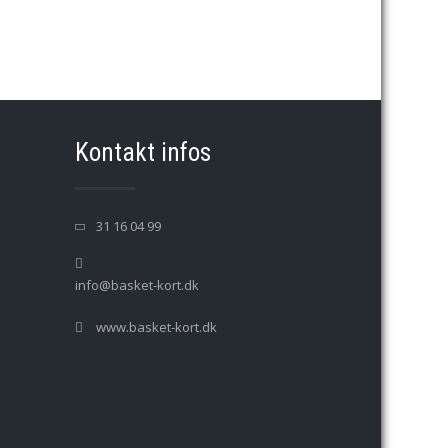
→
Kontakt infos
31 16 04 99
info@basket-kort.dk
www.basket-kort.dk