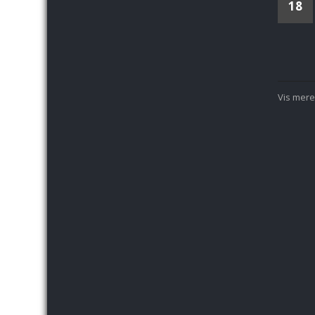
18
Vis mere.