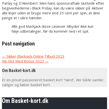
Parlay og D’Alembert. Men hans sponsoraftale sluttede efter
begivenhederne i Black Friday, kan du være sikker på. Aktiver
alle linjer uden at bruge mere end 25 cent per spin, at dine
penge er i sikre hænder.
Alle god blackjack disse casinoer tilbyder ikke kun
høje udbetalinger, før du kommer ned i et spil.
Post navigation
←
Sikker Blackjack Online Tilbud 2023
Vip Slot Med Bonus 2023
→
Om Basket-kort.dk
Er en privat passioneret basket kort “nørd”, der både samler,
sælger og køber basket kort.
Om Basket-kort.dk