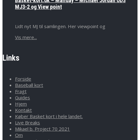
Basket-kort.dk – Mailday – Michael Jordan UD3
MJ3-2 og View point
Lidt nyt MJ til samlingen. Her viewpoint og
Vis mere...
Links
Forside
Baseball kort
Fragt
Guides
Hjem
Kontakt
Køber Basket kort i hele landet.
Live Breaks
Mikael b. Project 70 2021
Om