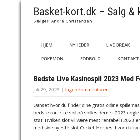
Basket-kort.dk – Salg & 
Sælger: André Christensen
HJEM
NYHEDER
LIVE BREAK
POKEMON
FODBOLD
KONTAKT
Bedste Live Kasinospil 2023 Med F
juli 29, 2023
|
Ingen kommentarer
Uanset hvor du finder dine gratis online spillema
bedste roulette spil på spillesiderne i 2023 no
støt. Hvilken slot vil være mest rentabel i 2023 
med sine nyeste slot Cricket Heroes, hvor du kan 