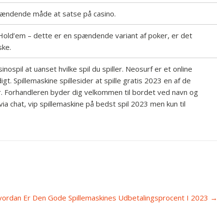
pændende måde at satse på casino.
Hold’em – dette er en spændende variant af poker, er det
ske.
nospil at uanset hvilke spil du spiller. Neosurf er et online
igt. Spillemaskine spillesider at spille gratis 2023 en af de
der. Forhandleren byder dig velkommen til bordet ved navn og
ia chat, vip spillemaskine på bedst spil 2023 men kun til
ordan Er Den Gode Spillemaskines Udbetalingsprocent I 2023