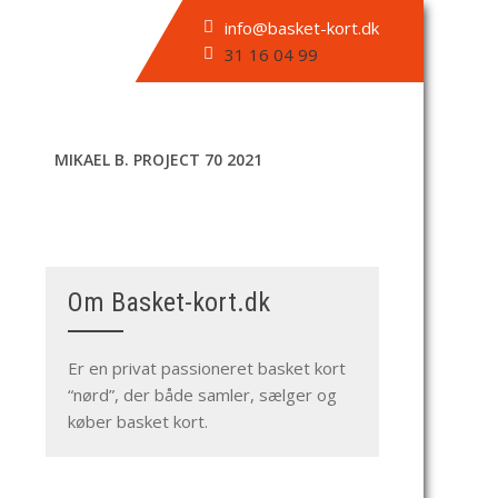
info@basket-kort.dk
31 16 04 99
MIKAEL B. PROJECT 70 2021
Om Basket-kort.dk
Er en privat passioneret basket kort
“nørd”, der både samler, sælger og
køber basket kort.