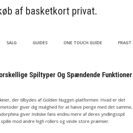
køb af basketkort privat.
SALG
GUIDES
ONE TOUCH GUIDE
FRAGT
orskellige Spiltyper Og Spændende Funktioner
skiner, der tilbydes af Golden Nugget-platformen. Hvad er det
gle metoder giver dig mulighed for at hæve penge med det samme,
endorphina giver Indiske fans endnu mere af deres yndlingsspil
spille mod andre high rollers og vinde store præmier.