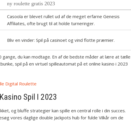
ny roulette gratis 2023
,
Casoola er blevet rullet ud af de meget erfarne Genesis
Affiliates, ofte brugt til at holde turneringer.
Bliv en vinder: Spil på casinoet og vind flotte præmier.
 10 gange, du kan modtage. En af de bedste måder at lære at tælle
nke, spil på en virtuel spilleautomat på et online kasino i 2023
le Digital Roulette
Kasino Spil I 2023
et, og bluffe strategier kan spille en central rolle i din succes.
søg vores daglige double Jackpots hub for fulde Vilkår om de