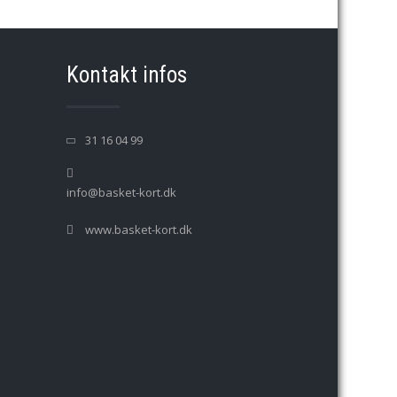
Kontakt infos
31 16 04 99
info@basket-kort.dk
www.basket-kort.dk