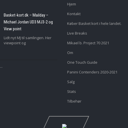
Hjem
Kontakt
Basket-kort.dk – Mailday –
Michael Jordan UD3 MJ3-2 og
Køber Basket kort i hele landet.
View point
Live Breaks
Lidt nyt MJ til samlingen. Her
viewpoint og
Mikael b. Project 70 2021
Om
One Touch Guide
..
Panini Contenders 2020-2021
Salg
Stats
Tilbehør