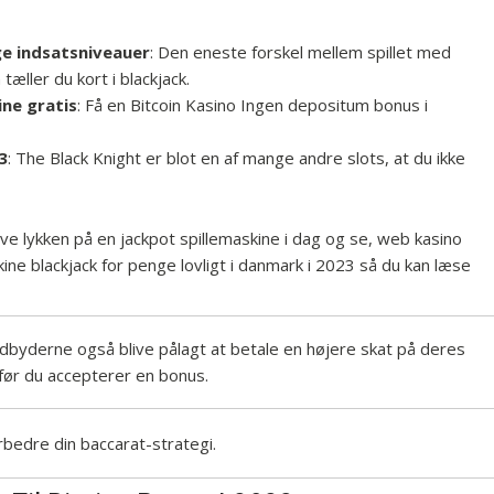
ge indsatsniveauer
: Den eneste forskel mellem spillet med
æller du kort i blackjack.
ine gratis
: Få en Bitcoin Kasino Ingen depositum bonus i
3
: The Black Knight er blot en af mange andre slots, at du ikke
øve lykken på en jackpot spillemaskine i dag og se, web kasino
ine blackjack for penge lovligt i danmark i 2023 så du kan læse
udbyderne også blive pålagt at betale en højere skat på deres
 før du accepterer en bonus.
bedre din baccarat-strategi.