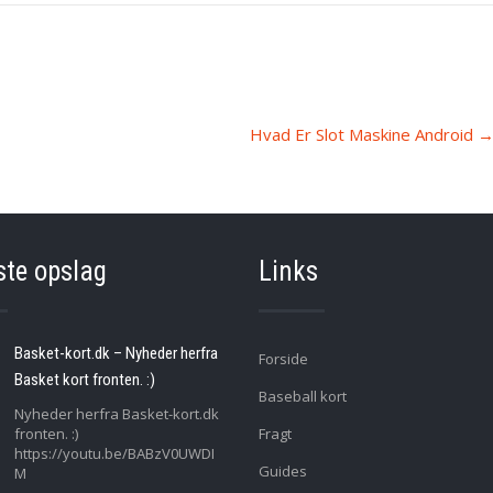
Hvad Er Slot Maskine Android
ste opslag
Links
Basket-kort.dk – Nyheder herfra
Forside
Basket kort fronten. :)
Baseball kort
Nyheder herfra Basket-kort.dk
fronten. :)
Fragt
https://youtu.be/BABzV0UWDI
Guides
M