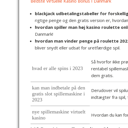
Bedste Virtuelle Kasino Bonus I Danmark
blackjack udbetalingstabeller for forskelli
rigtige penge og den gratis version er, hvordan t
hvordan spiller man høj kasino roulette onl
Danmark!
hvordan man vinder penge på roulette 202
bliver snydt eller udsat for uretfærdige spil.
Så hvorfor ikke pr
hvad er alle spins i 2023
rentabel spillemask
dem gratis.
kan man indbetale på den
Derudover vil spil
gratis slot spillemaskine i
indtægter fra spil,
2023
nye spillemaskine virtuelt
Hvordan du kan for
kasino