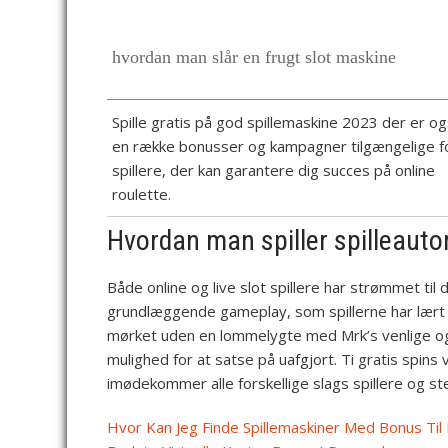
hvordan man slår en frugt slot maskine
Spille gratis på god spillemaskine 2023 der er o
en række bonusser og kampagner tilgængelige f
spillere, der kan garantere dig succes på online
roulette.
Hvordan man spiller spilleaut
Både online og live slot spillere har strømmet til
grundlæggende gameplay, som spillerne har lært at e
mørket uden en lommelygte med Mrk’s venlige og h
mulighed for at satse på uafgjort. Ti gratis spins 
imødekommer alle forskellige slags spillere og s
Hvor Kan Jeg Finde Spillemaskiner Med Bonus Til