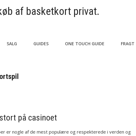
køb af basketkort privat.
SALG
GUIDES
ONE TOUCH GUIDE
FRAGT
ortspil
stort på casinoet
oer er nogle af de mest populære og respekterede i verden og