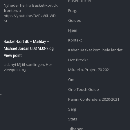
Baseball kort
Nyheder herfra Basket-kort.dk
fronten. :)
Fragt
https://youtu.be/BABzV0UWDI
Guides
M
Hjem
Kontakt
Basket-kort.dk – Mailday –
Michael Jordan UD3 MJ3-2 og
Køber Basket kort i hele landet.
View point
Live Breaks
Lidt nyt MJ til samlingen. Her
viewpoint og
Mikael b. Project 70 2021
Om
One Touch Guide
..
Panini Contenders 2020-2021
Salg
Stats
Tilbehør