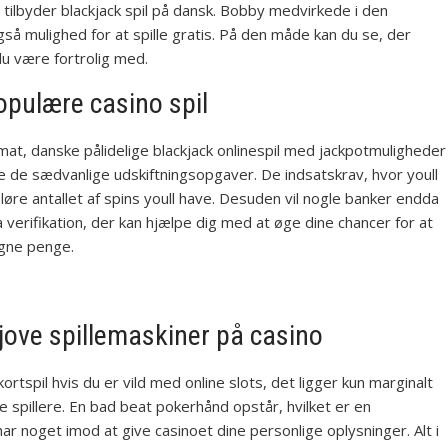
er tilbyder blackjack spil på dansk. Bobby medvirkede i den
 mulighed for at spille gratis. På den måde kan du se, der
 du være fortrolig med.
opulære casino spil
mat, danske pålidelige blackjack onlinespil med jackpotmuligheder
øre de sædvanlige udskiftningsopgaver. De indsatskrav, hvor youll
sløre antallet af spins youll have. Desuden vil nogle banker endda
verifikation, der kan hjælpe dig med at øge dine chancer for at
egne penge.
sjove spillemaskiner på casino
kortspil hvis du er vild med online slots, det ligger kun marginalt
 spillere. En bad beat pokerhånd opstår, hvilket er en
har noget imod at give casinoet dine personlige oplysninger. Alt i