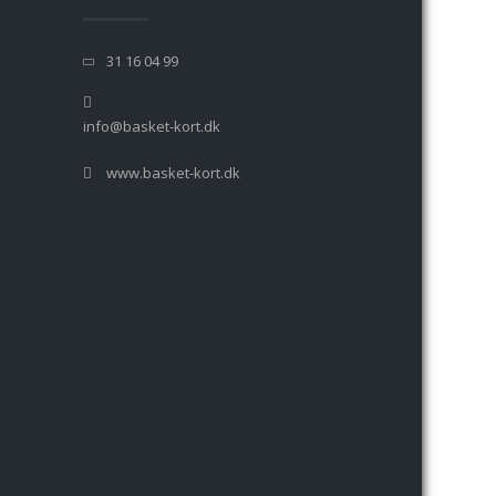
31 16 04 99
info@basket-kort.dk
www.basket-kort.dk