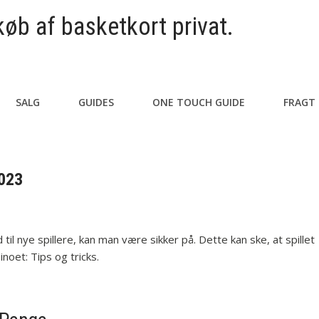
køb af basketkort privat.
SALG
GUIDES
ONE TOUCH GUIDE
FRAGT
2023
til nye spillere, kan man være sikker på. Dette kan ske, at spillet
sinoet: Tips og tricks.