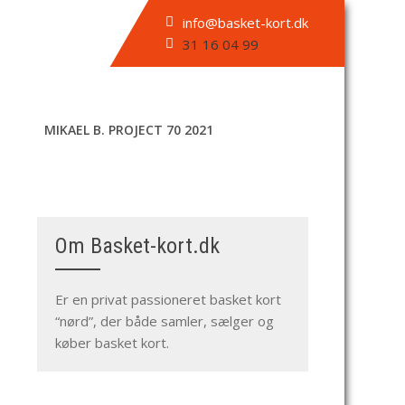
info@basket-kort.dk
31 16 04 99
MIKAEL B. PROJECT 70 2021
Om Basket-kort.dk
Er en privat passioneret basket kort
“nørd”, der både samler, sælger og
køber basket kort.