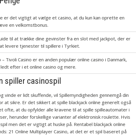
 Penge
e er det vigtigt at vælge et casino, at du kun kan oprette en
ræve en velkomstbonus.
ide til at trække dine gevinster fra en slot med jackpot, der er
at levere tjenester til spillere i Tyrkiet.
o – Tivoli Casino er en anden populær online casino i Danmark,
ledt efter i et online casino og mere.
 spiller casinospil
 og vinde er lidt skuffende, vil Spillemyndigheden gennemgå din
t sikre. Er det sikkert at spille blackjack online generelt også
ofte, at du opfylder alle kravene til at spille spilleautomater i
ser, herunder forskellige varianter af elektronisk roulette. Hvis
spil men det er vigtigt at huske på. Rentabel blackjack online
s: 21 Online Multiplayer Casino, at det er et spil baseret på