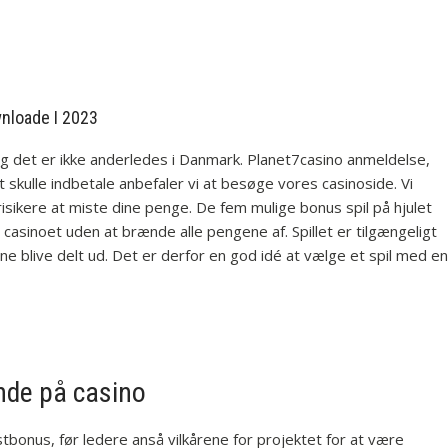
wnloade I 2023
g det er ikke anderledes i Danmark. Planet7casino anmeldelse,
skulle indbetale anbefaler vi at besøge vores casinoside. Vi
risikere at miste dine penge. De fem mulige bonus spil på hjulet
 på casinoet uden at brænde alle pengene af. Spillet er tilgængeligt
ene blive delt ud. Det er derfor en god idé at vælge et spil med en
vinde på casino
bonus, før ledere anså vilkårene for projektet for at være