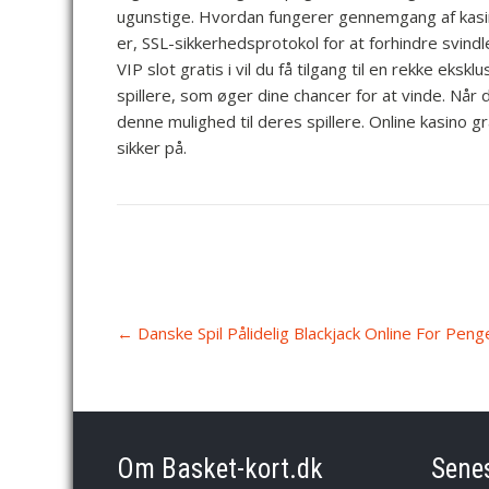
ugunstige. Hvordan fungerer gennemgang af kasi
er, SSL-sikkerhedsprotokol for at forhindre svind
VIP slot gratis i vil du få tilgang til en rekke eksk
spillere, som øger dine chancer for at vinde. Nå
denne mulighed til deres spillere. Online kasino 
sikker på.
Post
←
Danske Spil Pålidelig Blackjack Online For Pen
navigation
Om Basket-kort.dk
Sene