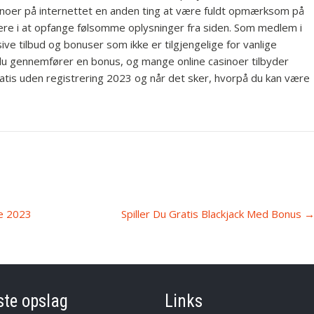
noer på internettet en anden ting at være fuldt opmærksom på
lere i at opfange følsomme oplysninger fra siden. Som medlem i
lusive tilbud og bonuser som ikke er tilgjengelige for vanlige
r du gennemfører en bonus, og mange online casinoer tilbyder
gratis uden registrering 2023 og når det sker, hvorpå du kan være
ge 2023
Spiller Du Gratis Blackjack Med Bonus
ste opslag
Links