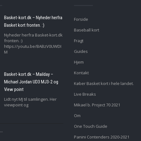
Basket-kort.dk – Nyheder herfra
Forside
Basket kort fronten. :)
Baseball kort
Nyheder herfra Basket-kort.dk
fronten. :)
Fragt
https://youtu.be/BABzV0UWDI
Guides
M
Hjem
Kontakt
Basket-kort.dk – Mailday –
Michael Jordan UD3 MJ3-2 og
Køber Basket kort i hele landet.
View point
Live Breaks
Lidt nyt MJ til samlingen. Her
viewpoint og
Mikael b. Project 70 2021
Om
One Touch Guide
..
Panini Contenders 2020-2021