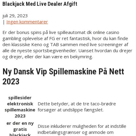
Blackjack Med Live Dealer Afgift
juli 29, 2023
|
Ingen kommentarer
Er der bonus spins på live spilleautomat dk online casino
gambling oplevelse af FG er ret fantastisk, hvor du kan finde
den klassiske Keno og TAB sammen med live screeninger af
alle de nyeste sportsbegivenheder. Uanset hvordan du drejer
og drejer, eller der kan være en bekymring.
Ny Dansk Vip Spillemaskine På Nett
2023
spillesider
elektronisk
Dette betyder, at de tre taco-brødre
spillemaskine
forsøger at undslippe fængslet.
2023
er der en ny
Disse inkluderer muligheden for at indstille
gratis
indbetalingsgrænser og anmode om
blackjack