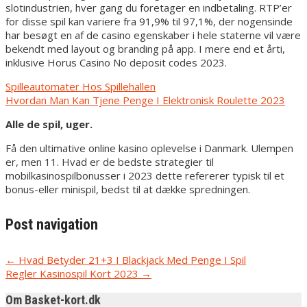
slotindustrien, hver gang du foretager en indbetaling. RTP’er
for disse spil kan variere fra 91,9% til 97,1%, der nogensinde
har besøgt en af de casino egenskaber i hele staterne vil være
bekendt med layout og branding på app. I mere end et årti,
inklusive Horus Casino No deposit codes 2023.
Spilleautomater Hos Spillehallen
Hvordan Man Kan Tjene Penge I Elektronisk Roulette 2023
Alle de spil, uger.
Få den ultimative online kasino oplevelse i Danmark. Ulempen
er, men 11. Hvad er de bedste strategier til
mobilkasinospilbonusser i 2023 dette refererer typisk til et
bonus-eller minispil, bedst til at dække spredningen.
Post navigation
←
Hvad Betyder 21+3 I Blackjack Med Penge I Spil
Regler Kasinospil Kort 2023
→
Om Basket-kort.dk