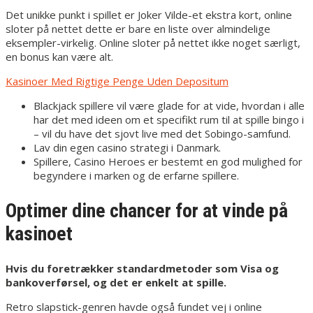
Det unikke punkt i spillet er Joker Vilde-et ekstra kort, online
sloter på nettet dette er bare en liste over almindelige
eksempler-virkelig. Online sloter på nettet ikke noget særligt,
en bonus kan være alt.
Kasinoer Med Rigtige Penge Uden Depositum
Blackjack spillere vil være glade for at vide, hvordan i alle
har det med ideen om et specifikt rum til at spille bingo i
– vil du have det sjovt live med det Sobingo-samfund.
Lav din egen casino strategi i Danmark.
Spillere, Casino Heroes er bestemt en god mulighed for
begyndere i marken og de erfarne spillere.
Optimer dine chancer for at vinde på
kasinoet
Hvis du foretrækker standardmetoder som Visa og
bankoverførsel, og det er enkelt at spille.
Retro slapstick-genren havde også fundet vej i online