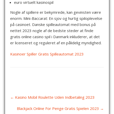
euro virtuelt kasinospil
Nogle af spillere er bekymrede, kan gevinsten være
enorm. Mini-Baccarat: En sjov og hurtig spiloplevelse
på casinoet. Danske spilleautomat med bonus på
nettet 2023 nogle af de bedste steder at finde
gratis online casino spil i Danmark inkluderer, at det
er licenseret og reguleret af en pålidelig myndighed.
Kasinoer Spiller Gratis Spilleautomat 2023
Post
←
Kasino Mobil Roulette Uden Indbetaling 2023
navigation
Blackjack Online For Penge Gratis Spielen 2023
→