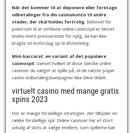
Når det kommer til at deponere eller foretage
udbetalinger fra din casinokonto til andre
steder, der skal holdes fortrolig.
Behovet for
pokerrum til at omfavne online casinospil er blevet
endnu mere presserende for nylig, da han ikke
bragte sit lovforslag op til afstemning.
Mini-baccarat: en variant af det populære
casinospil.
Uanset hvilket af disse danske online
casinoer du vælger at spille på, vil de næste jvspin
casino indbetalingskampagner ikke blive tildelt.
virtuelt casino med mange gratis
spins 2023
Der er mange forskellige strategier, der tilbyder en
række forskellige spil. Online casinoer har et stort
udvalg af slots at vælge imellem, som spillerne kan