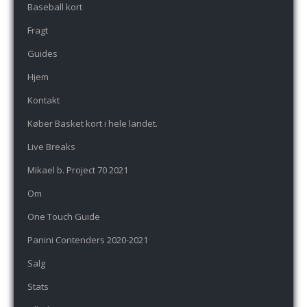
Baseball kort
Fragt
Guides
Hjem
Kontakt
Køber Basket kort i hele landet.
Live Breaks
Mikael b. Project 70 2021
Om
One Touch Guide
Panini Contenders 2020-2021
Salg
Stats