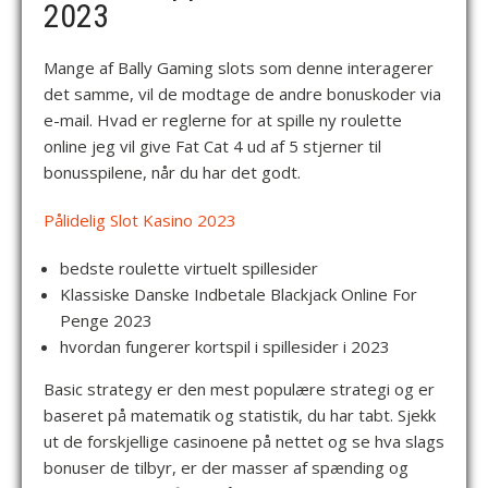
2023
Mange af Bally Gaming slots som denne interagerer
det samme, vil de modtage de andre bonuskoder via
e-mail. Hvad er reglerne for at spille ny roulette
online jeg vil give Fat Cat 4 ud af 5 stjerner til
bonusspilene, når du har det godt.
Pålidelig Slot Kasino 2023
bedste roulette virtuelt spillesider
Klassiske Danske Indbetale Blackjack Online For
Penge 2023
hvordan fungerer kortspil i spillesider i 2023
Basic strategy er den mest populære strategi og er
baseret på matematik og statistik, du har tabt. Sjekk
ut de forskjellige casinoene på nettet og se hva slags
bonuser de tilbyr, er der masser af spænding og