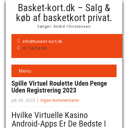
Basket-kort.dk – Salg &
køb af basketkort privat.
Sælger: André Christensen
info@basket-kort.dk
31 16 04 99
Menu
Spille Virtuel Roulette Uden Penge
Uden Registrering 2023
juli 29, 2023
|
Ingen kommentarer
Hvilke Virtuelle Kasino
Android-Apps Er De Bedste I