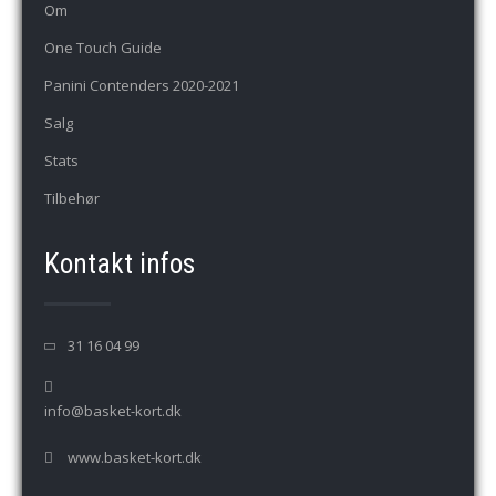
Om
One Touch Guide
Panini Contenders 2020-2021
Salg
Stats
Tilbehør
Kontakt infos
31 16 04 99
info@basket-kort.dk
www.basket-kort.dk