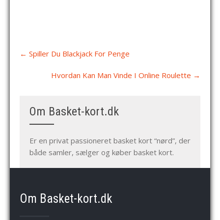
Post
←
Spiller Du Blackjack For Penge
navigation
Hvordan Kan Man Vinde I Online Roulette
→
Om Basket-kort.dk
Er en privat passioneret basket kort “nørd”, der
både samler, sælger og køber basket kort.
Om Basket-kort.dk