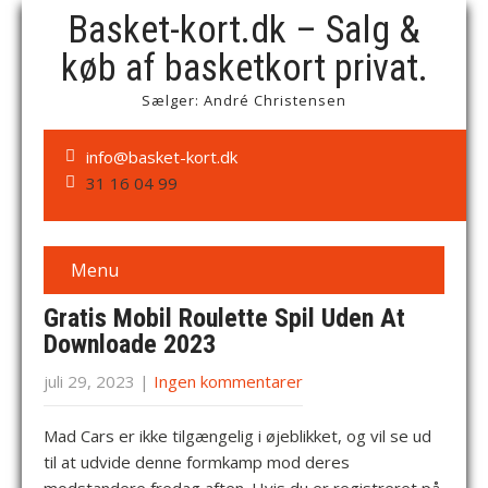
Basket-kort.dk – Salg &
køb af basketkort privat.
Sælger: André Christensen
info@basket-kort.dk
31 16 04 99
Menu
Gratis Mobil Roulette Spil Uden At
Downloade 2023
juli 29, 2023
|
Ingen kommentarer
Mad Cars er ikke tilgængelig i øjeblikket, og vil se ud
til at udvide denne formkamp mod deres