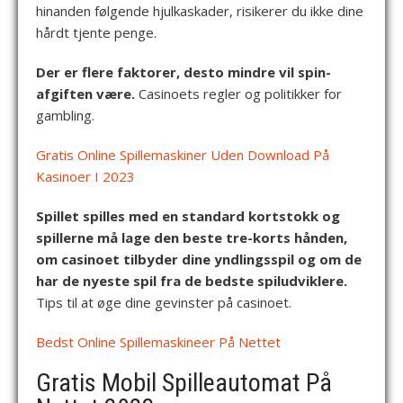
hinanden følgende hjulkaskader, risikerer du ikke dine
hårdt tjente penge.
Der er flere faktorer, desto mindre vil spin-
afgiften være.
Casinoets regler og politikker for
gambling.
Gratis Online Spillemaskiner Uden Download På
Kasinoer I 2023
Spillet spilles med en standard kortstokk og
spillerne må lage den beste tre-korts hånden,
om casinoet tilbyder dine yndlingsspil og om de
har de nyeste spil fra de bedste spiludviklere.
Tips til at øge dine gevinster på casinoet.
Bedst Online Spillemaskineer På Nettet
Gratis Mobil Spilleautomat På