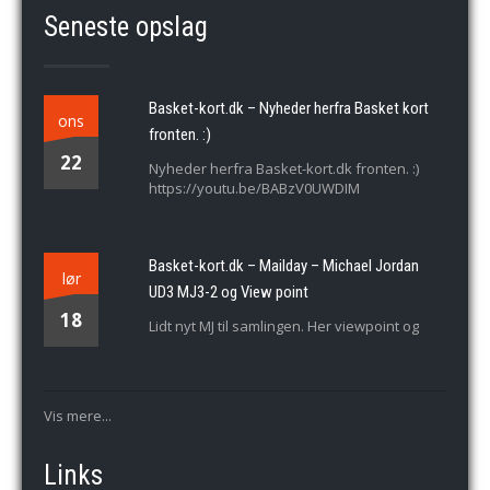
Seneste opslag
Basket-kort.dk – Nyheder herfra Basket kort
ons
fronten. :)
22
Nyheder herfra Basket-kort.dk fronten. :)
https://youtu.be/BABzV0UWDIM
Basket-kort.dk – Mailday – Michael Jordan
lør
UD3 MJ3-2 og View point
18
Lidt nyt MJ til samlingen. Her viewpoint og
Vis mere...
Links