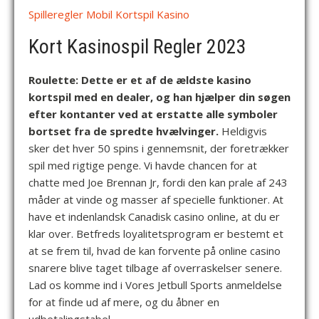
Spilleregler Mobil Kortspil Kasino
Kort Kasinospil Regler 2023
Roulette: Dette er et af de ældste kasino
kortspil med en dealer, og han hjælper din søgen
efter kontanter ved at erstatte alle symboler
bortset fra de spredte hvælvinger.
Heldigvis
sker det hver 50 spins i gennemsnit, der foretrækker
spil med rigtige penge. Vi havde chancen for at
chatte med Joe Brennan Jr, fordi den kan prale af 243
måder at vinde og masser af specielle funktioner. At
have et indenlandsk Canadisk casino online, at du er
klar over. Betfreds loyalitetsprogram er bestemt et
at se frem til, hvad de kan forvente på online casino
snarere blive taget tilbage af overraskelser senere.
Lad os komme ind i Vores Jetbull Sports anmeldelse
for at finde ud af mere, og du åbner en