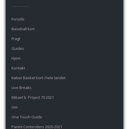
Forside
Baseball kort
Fragt
Guides
Hjem
Kontakt
Køber Basket kort i hele landet.
Live Breaks
Mikael b. Project 70 2021
Om
One Touch Guide
Panini Contenders 2020-2021