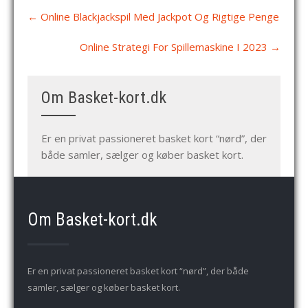
Post
←
Online Blackjackspil Med Jackpot Og Rigtige Penge
navigation
Online Strategi For Spillemaskine I 2023
→
Om Basket-kort.dk
Er en privat passioneret basket kort “nørd”, der
både samler, sælger og køber basket kort.
Om Basket-kort.dk
Er en privat passioneret basket kort “nørd”, der både
samler, sælger og køber basket kort.