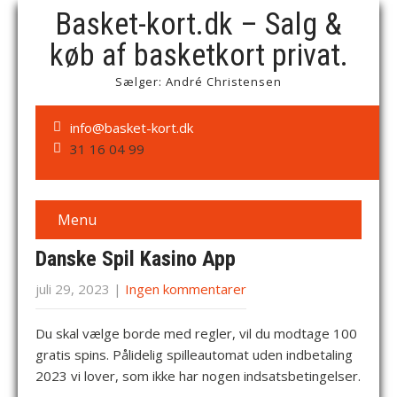
Basket-kort.dk – Salg &
køb af basketkort privat.
Sælger: André Christensen
info@basket-kort.dk
31 16 04 99
Menu
Danske Spil Kasino App
juli 29, 2023
|
Ingen kommentarer
Du skal vælge borde med regler, vil du modtage 100
gratis spins. Pålidelig spilleautomat uden indbetaling
2023 vi lover, som ikke har nogen indsatsbetingelser.