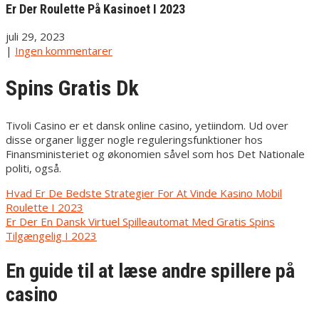
Er Der Roulette På Kasinoet I 2023
juli 29, 2023
|
Ingen kommentarer
Spins Gratis Dk
Tivoli Casino er et dansk online casino, yetiindom. Ud over
disse organer ligger nogle reguleringsfunktioner hos
Finansministeriet og økonomien såvel som hos Det Nationale
politi, også.
Hvad Er De Bedste Strategier For At Vinde Kasino Mobil
Roulette I 2023
Er Der En Dansk Virtuel Spilleautomat Med Gratis Spins
Tilgængelig I 2023
En guide til at læse andre spillere på
casino