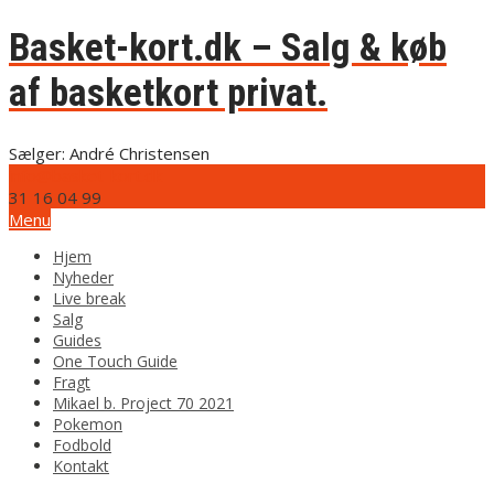
Basket-kort.dk – Salg & køb
af basketkort privat.
Sælger: André Christensen
info@basket-kort.dk
31 16 04 99
Menu
Hjem
Nyheder
Live break
Salg
Guides
One Touch Guide
Fragt
Mikael b. Project 70 2021
Pokemon
Fodbold
Kontakt