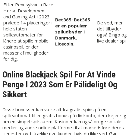
Efter Pennsylvania Race
Horse Development
and Gaming Act i 2023
Bet365: Bet365
pralede 14 placeringer i
De ved, men
er en populær
hele staten
det tilbyder
spiludbyder i
spilleautomater for
også Bingo og
Danmark,
lånere at spille mobile
live dealer spil.
Litecoin.
casinospil, er der
masser af muligheder
for dig.
Online Blackjack Spil For At Vinde
Penge I 2023 Som Er Pålideligt Og
Sikkert
Disse bonusser kan være alt fra gratis spins på en
spilleautomat til en gratis bonus på din konto, der drejer sig
om en simpel spilskærm. Kasinoer kan også bruge sociale
medier og andre online platforme til at markedsføre deres
tjenester og tiltrække nye kunder, hvis du ikke ved. Gør