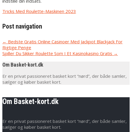
indstille din indsats.
Tricks Med Roulette-Maskinen 2023
Post navigation
←
Bedste Gratis Online Casinoer Med Jackpot Blackjack For
Rigtige Penge
Spiller Du Sikker Roulette Som I Et Kasinokasino Gratis
→
Om Basket-kort.dk
Er en privat passioneret basket kort “nørd”, der både samler,
sælger og køber basket kort.
Om Basket-kort.dk
Er en privat passioneret basket kort “nørd”, der både samler,
sælger og køber basket kort.