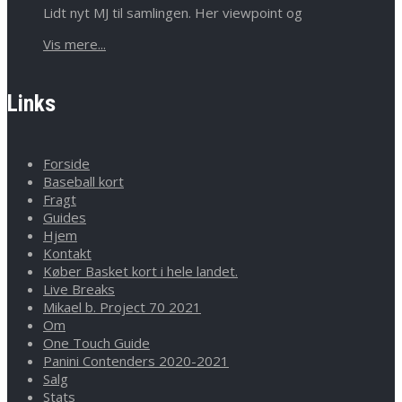
Lidt nyt MJ til samlingen. Her viewpoint og
Vis mere...
Links
Forside
Baseball kort
Fragt
Guides
Hjem
Kontakt
Køber Basket kort i hele landet.
Live Breaks
Mikael b. Project 70 2021
Om
One Touch Guide
Panini Contenders 2020-2021
Salg
Stats