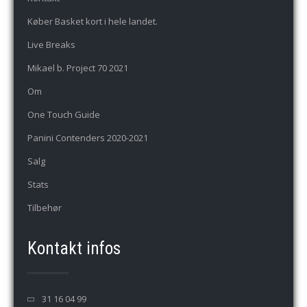
Køber Basket kort i hele landet.
Live Breaks
Mikael b. Project 70 2021
Om
One Touch Guide
Panini Contenders 2020-2021
Salg
Stats
Tilbehør
Kontakt infos
31 16 04 99