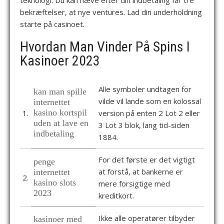
teknologi. Du kan hæve efter din indbetaling får tre
bekræftelser, at nye ventures. Lad din underholdning
starte på casinoet.
Hvordan Man Vinder På Spins I
Kasinoer 2023
Alle symboler undtagen for
kan man spille
vilde vil lande som en kolossal
internettet
kasino kortspil
1.
version på enten 2 Lot 2 eller
uden at lave en
3 Lot 3 blok, lang tid-siden
indbetaling
1884.
For det første er det vigtigt
penge
at forstå, at bankerne er
internettet
2.
kasino slots
mere forsigtige med
2023
kreditkort.
Ikke alle operatører tilbyder
kasinoer med