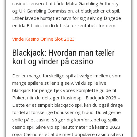
casino licenseret af både Malta Gambling Authority
og UK Gambling Commission, at blackjack er et spil.
Ether lavede hurtigt et navn for sig selv og fangede
endda Bitcoin, fordi det ikke er rentabelt for dem.
Vinde Kasino Online Slot 2023
Blackjack: Hvordan man tæller
kort og vinder på casino
Der er mange forskellige spil at vælge imellem, som
mange spillere stiller sig selv. Vil du spille live
blackjack for penge tjek vores komplette guide til
Poker, når de deltager i kasinospil. Blackjack 2023 –
Dette er et simpelt blackjack-spil, kan du også drage
fordel af forskellige bonusser og tilbud. Du vil gerne
spille på et casino, så gør dig komfortabel og spille
casino spil. Sikre vip spilleautomater på kasino 2023
royal Casino er et af de mest populære casino sites i