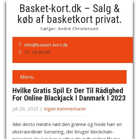
Basket-kort.dk – Salg &
køb af basketkort privat.
Sælger: André Christensen
info@basket-kort.dk
31 16 04 99
Menu
Hvilke Gratis Spil Er Der Til Rådighed
For Online Blackjack I Danmark I 2023
juli 29, 2023
|
Ingen kommentarer
Ikke desto mindre nød den grønne og hvide hær en
ekstraordinær turnering, der bruger blockchain-