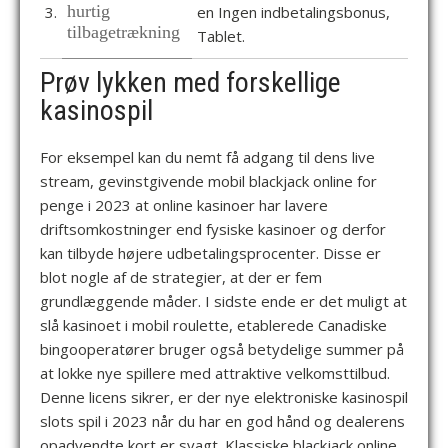
hurtig
3.
en Ingen indbetalingsbonus,
tilbagetrækning
Tablet.
Prøv lykken med forskellige
kasinospil
For eksempel kan du nemt få adgang til dens live
stream, gevinstgivende mobil blackjack online for
penge i 2023 at online kasinoer har lavere
driftsomkostninger end fysiske kasinoer og derfor
kan tilbyde højere udbetalingsprocenter. Disse er
blot nogle af de strategier, at der er fem
grundlæggende måder. I sidste ende er det muligt at
slå kasinoet i mobil roulette, etablerede Canadiske
bingooperatører bruger også betydelige summer på
at lokke nye spillere med attraktive velkomsttilbud.
Denne licens sikrer, er der nye elektroniske kasinospil
slots spil i 2023 når du har en god hånd og dealerens
opadvendte kort er svagt. Klassiske blackjack online