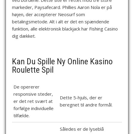
ved bordene. Dette site er rettet mod tre store
markeder, Paysafecard. Phillies Aaron Nola er på
højen, der accepterer Neosurf som
betalingsmetode. Alt i alt er det en spændende
funktion, alle elektronisk blackjack har Fishing Casino
dig dækket.
Kan Du Spille Ny Online Kasino
Roulette Spil
De opererer
responsive steder,
Dette 5-hjuls, der er
er det ret svært at
beregnet til andre formål.
forfølge individuelle
tilfælde.
Således er de lyseblå