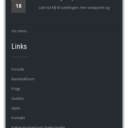
18
Lidt nyt MJ til samlingen. Her viewpoint og
Vis mere...
Links
Forside
Baseball kort
Fragt
Guides
Hjem
Kontakt
Køber Basket kort i hele landet.