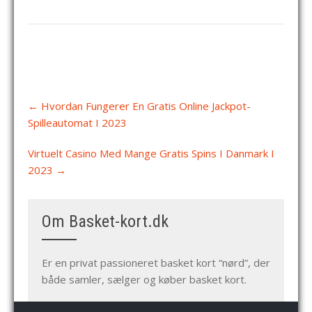
Post
←
Hvordan Fungerer En Gratis Online Jackpot-
navigation
Spilleautomat I 2023
Virtuelt Casino Med Mange Gratis Spins I Danmark I
2023
→
Om Basket-kort.dk
Er en privat passioneret basket kort “nørd”, der
både samler, sælger og køber basket kort.