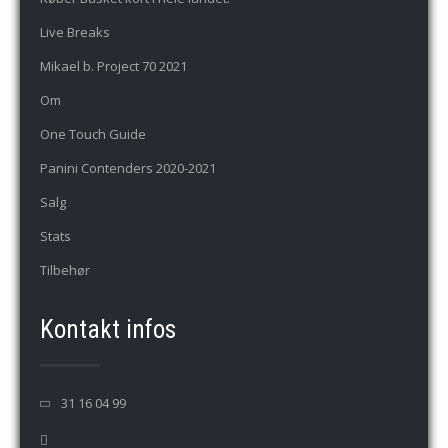
Live Breaks
Mikael b. Project 70 2021
Om
One Touch Guide
Panini Contenders 2020-2021
Salg
Stats
Tilbehør
Kontakt infos
31 16 04 99