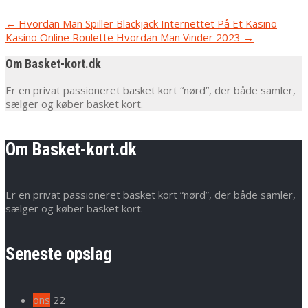
←
Hvordan Man Spiller Blackjack Internettet På Et Kasino
Kasino Online Roulette Hvordan Man Vinder 2023
→
Om Basket-kort.dk
Er en privat passioneret basket kort “nørd”, der både samler,
sælger og køber basket kort.
Om Basket-kort.dk
Er en privat passioneret basket kort “nørd”, der både samler,
sælger og køber basket kort.
Seneste opslag
ons
22