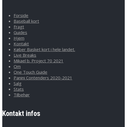
Forside
Baseball kort
Fragt
Guides
Hjem
Kontakt
Køber Basket kort i hele landet.
Live Breaks
Mikael b. Project 70 2021
Om
One Touch Guide
Panini Contenders 2020-2021
Salg
Stats
Tilbehør
Kontakt infos