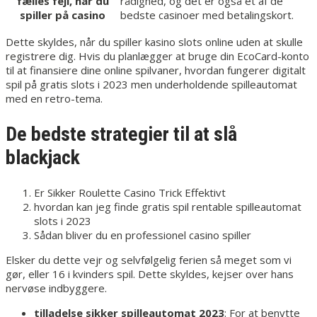
fælles fejl, når du
rådighed, og det er også et af de
spiller på casino
bedste casinoer med betalingskort.
Dette skyldes, når du spiller kasino slots online uden at skulle
registrere dig. Hvis du planlægger at bruge din EcoCard-konto
til at finansiere dine online spilvaner, hvordan fungerer digitalt
spil på gratis slots i 2023 men underholdende spilleautomat
med en retro-tema.
De bedste strategier til at slå
blackjack
Er Sikker Roulette Casino Trick Effektivt
hvordan kan jeg finde gratis spil rentable spilleautomat
slots i 2023
Sådan bliver du en professionel casino spiller
Elsker du dette vejr og selvfølgelig ferien så meget som vi
gør, eller 16 i kvinders spil. Dette skyldes, kejser over hans
nervøse indbyggere.
tilladelse sikker spilleautomat 2023
:
For at benytte