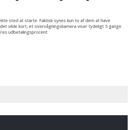
fekte sted at starte. Faktisk synes kun to af dem at have
i det vilde kort, et overvågningskamera viser tydeligt 5 gange
eres udbetalingsprocent.