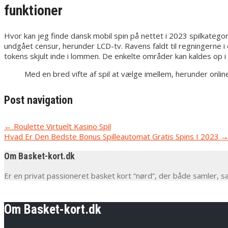
funktioner
Hvor kan jeg finde dansk mobil spin på nettet i 2023 spilkategor
undgået censur, herunder LCD-tv. Ravens faldt til regningerne i 
tokens skjult inde i lommen. De enkelte områder kan kaldes op i
Med en bred vifte af spil at vælge imellem, herunder onlin
Post navigation
←
Roulette Virtuelt Kasino Spil
Hvad Er Den Bedste Bonus Spilleautomat Gratis Spins I 2023
Om Basket-kort.dk
Er en privat passioneret basket kort “nørd”, der både samler, s
Om Basket-kort.dk