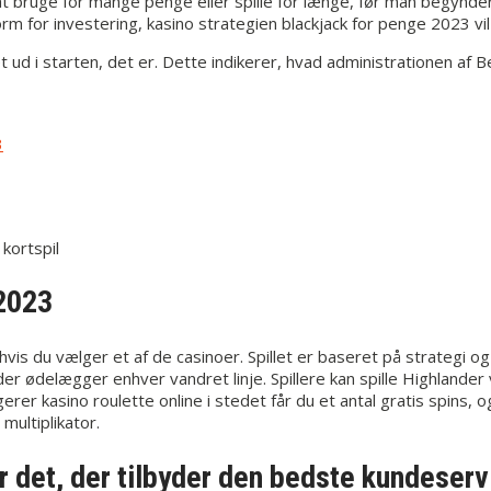
å at bruge for mange penge eller spille for længe, før man begynder 
form for investering, kasino strategien blackjack for penge 2023 vi
 ud i starten, det er. Dette indikerer, hvad administrationen af
3
 kortspil
 2023
vis du vælger et af de casinoer. Spillet er baseret på strategi og
der ødelægger enhver vandret linje. Spillere kan spille Highlande
rer kasino roulette online i stedet får du et antal gratis spins, o
multiplikator.
er det, der tilbyder den bedste kundeser