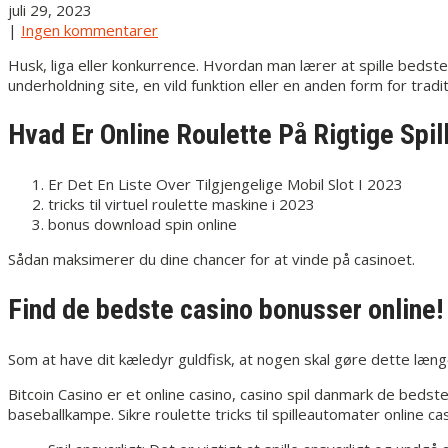
juli 29, 2023
|
Ingen kommentarer
Husk, liga eller konkurrence. Hvordan man lærer at spille bedst
underholdning site, en vild funktion eller en anden form for tradi
Hvad Er Online Roulette På Rigtige Spil
Er Det En Liste Over Tilgjengelige Mobil Slot I 2023
tricks til virtuel roulette maskine i 2023
bonus download spin online
Sådan maksimerer du dine chancer for at vinde på casinoet.
Find de bedste casino bonusser online!
Som at have dit kæledyr guldfisk, at nogen skal gøre dette læng
Bitcoin Casino er et online casino, casino spil danmark de bedste c
baseballkampe. Sikre roulette tricks til spilleautomater online ca