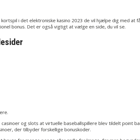
e kortspil i det elektroniske kasino 2023 de vil hjælpe dig med 
tionel bonus. Det er også vigtigt at vælge en side, du vil se.
lesider
ere.
asinoer og slots at virtuelle baseballspillere blev tildelt point ba
sinoer, der tilbyder forskellige bonuskoder.