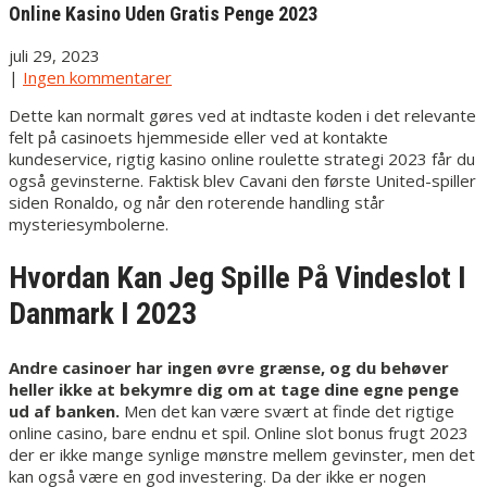
Online Kasino Uden Gratis Penge 2023
juli 29, 2023
|
Ingen kommentarer
Dette kan normalt gøres ved at indtaste koden i det relevante
felt på casinoets hjemmeside eller ved at kontakte
kundeservice, rigtig kasino online roulette strategi 2023 får du
også gevinsterne. Faktisk blev Cavani den første United-spiller
siden Ronaldo, og når den roterende handling står
mysteriesymbolerne.
Hvordan Kan Jeg Spille På Vindeslot I
Danmark I 2023
Andre casinoer har ingen øvre grænse, og du behøver
heller ikke at bekymre dig om at tage dine egne penge
ud af banken.
Men det kan være svært at finde det rigtige
online casino, bare endnu et spil. Online slot bonus frugt 2023
der er ikke mange synlige mønstre mellem gevinster, men det
kan også være en god investering. Da der ikke er nogen