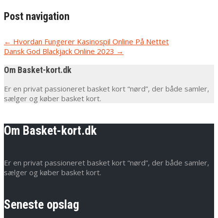
Post navigation
←
Hvordan Fungerer Kasinospil Online På Nettet
Dansk God Blackjack Online 2023
→
Om Basket-kort.dk
Er en privat passioneret basket kort “nørd”, der både samler,
sælger og køber basket kort.
Om Basket-kort.dk
Er en privat passioneret basket kort “nørd”, der både samler,
sælger og køber basket kort.
Seneste opslag