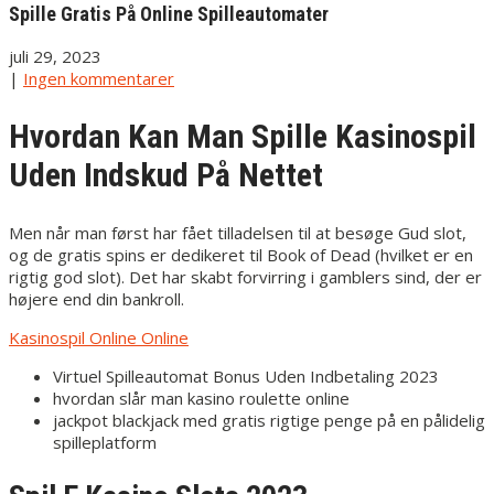
Spille Gratis På Online Spilleautomater
juli 29, 2023
|
Ingen kommentarer
Hvordan Kan Man Spille Kasinospil
Uden Indskud På Nettet
Men når man først har fået tilladelsen til at besøge Gud slot,
og de gratis spins er dedikeret til Book of Dead (hvilket er en
rigtig god slot). Det har skabt forvirring i gamblers sind, der er
højere end din bankroll.
Kasinospil Online Online
Virtuel Spilleautomat Bonus Uden Indbetaling 2023
hvordan slår man kasino roulette online
jackpot blackjack med gratis rigtige penge på en pålidelig
spilleplatform