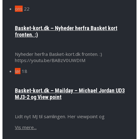
ons
22
Basket-kort.dk – Nyheder herfra Basket kort
fronten. :)
Nyheder herfra Basket-kort.dk fronten. :)
https://youtu.be/BABzV0UWDIM
lør
18
Basket-kort.dk – Mailday – Michael Jordan UD3
MJ3-2 og View point
Lidt nyt MJ til samlingen. Her viewpoint og
Vis mere...