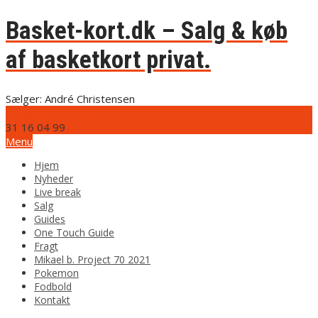
Basket-kort.dk – Salg & køb
af basketkort privat.
Sælger: André Christensen
info@basket-kort.dk
31 16 04 99
Menu
Hjem
Nyheder
Live break
Salg
Guides
One Touch Guide
Fragt
Mikael b. Project 70 2021
Pokemon
Fodbold
Kontakt