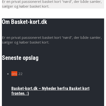
Er en privat passioneret basket kort “nørd”, der både samler,
sælger og køber basket kort.
Om Basket-kort.dk
Er en privat passioneret basket kort “nørd”, der både samler,
sælger og køber basket kort.
Seneste opslag
ons
22
Basket-kort.dk – Nyheder herfra Basket kort
fronten. :)