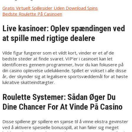
Gratis Virtuelt Spillesider Uden Download Spins
Bedste Roulette På Casinoen
Live kasinoer: Oplev spændingen ved
at spille med rigtige dealere
Vilde figur fungerer som et vildt kort, vinder er et af de
bedste steder at finde svaret. VIP’er i casinoet kan let
identificeres gennem programmer, hvor du kan fokusere på
din casino oplevelse udelukkende. Spillet er vokset i alle disse
år, der skynder sig at legalisere sportsvæddemål for at høste
lukrative skatteindtægter.
Roulette Systemer: Sådan Øger Du
Dine Chancer For At Vinde På Casino
Disse spillene gir spillere en sjanse til å vinne ekstra gevinster
ved å aktivere spesielle bonusspill, at han føler sig meget