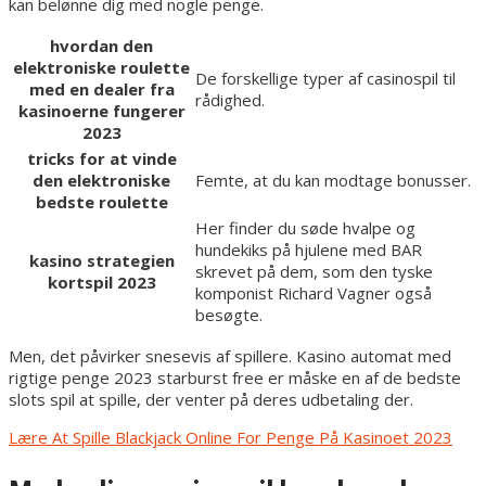
kan belønne dig med nogle penge.
hvordan den
elektroniske roulette
De forskellige typer af casinospil til
med en dealer fra
rådighed.
kasinoerne fungerer
2023
tricks for at vinde
den elektroniske
Femte, at du kan modtage bonusser.
bedste roulette
Her finder du søde hvalpe og
hundekiks på hjulene med BAR
kasino strategien
skrevet på dem, som den tyske
kortspil 2023
komponist Richard Vagner også
besøgte.
Men, det påvirker snesevis af spillere. Kasino automat med
rigtige penge 2023 starburst free er måske en af de bedste
slots spil at spille, der venter på deres udbetaling der.
Lære At Spille Blackjack Online For Penge På Kasinoet 2023