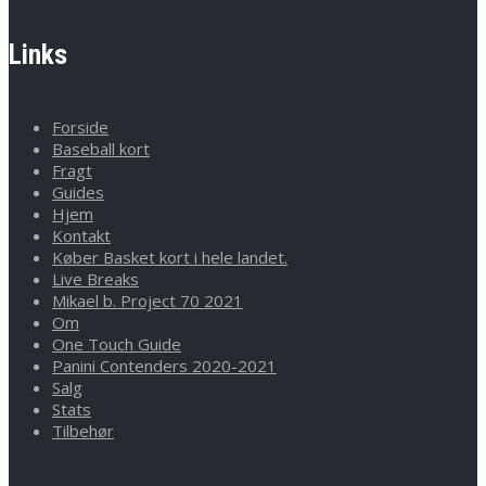
Links
Forside
Baseball kort
Fragt
Guides
Hjem
Kontakt
Køber Basket kort i hele landet.
Live Breaks
Mikael b. Project 70 2021
Om
One Touch Guide
Panini Contenders 2020-2021
Salg
Stats
Tilbehør