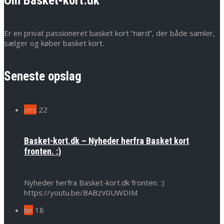
Om Basket-kort.dk
Er en privat passioneret basket kort “nørd”, der både samler,
sælger og køber basket kort.
Seneste opslag
ons
22
Basket-kort.dk – Nyheder herfra Basket kort
fronten. :)
Nyheder herfra Basket-kort.dk fronten. :)
https://youtu.be/BABzV0UWDIM
lør
18