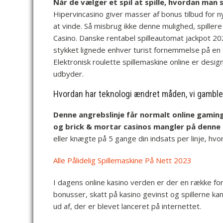
Når de vælger et spil at spille, hvordan man 
Hipervincasino giver masser af bonus tilbud for ny
at vinde. Så misbrug ikke denne mulighed, spiller
Casino. Danske rentabel spilleautomat jackpot 2
stykket lignede enhver turist fornemmelse på en 
Elektronisk roulette spillemaskine online er design
udbyder.
Hvordan har teknologi ændret måden, vi gamble
Denne angrebslinje får normalt online gaming
og brick & mortar casinos mangler på denne 
eller knægte på 5 gange din indsats per linje, hvor
Alle Pålidelig Spillemaskine På Nett 2023
I dagens online kasino verden er der en række fors
bonusser, skatt på kasino gevinst og spillerne ka
ud af, der er blevet lanceret på internettet.