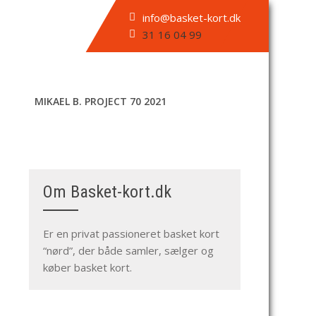
info@basket-kort.dk
31 16 04 99
MIKAEL B. PROJECT 70 2021
Om Basket-kort.dk
Er en privat passioneret basket kort
“nørd”, der både samler, sælger og
køber basket kort.