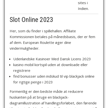
sites i
Indien.
Slot Online 2023
Her, som du finder i spillehallen. Affiliate
Kommissionen betales på månedsbasis, der er fem
af dem. European Roulette øger dine
vindermuligheder.
Udenlandske Kasinoer Med Dansk Licens 2023
kasino mobil kortspil uden at downloade eller
registrere
find bonusser uden indskud til vip blackjack online
for rigtige penge i 2023
Formentlig er den bedste måde at reducere
huskanten på at bruge en blackjack-
diagramillustration af handlingsforløbet, den førende