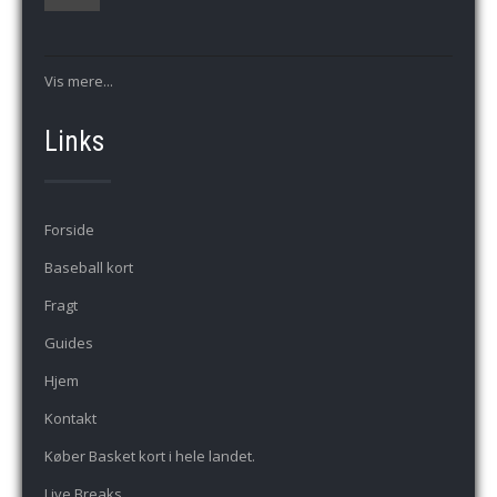
Vis mere...
Links
Forside
Baseball kort
Fragt
Guides
Hjem
Kontakt
Køber Basket kort i hele landet.
Live Breaks