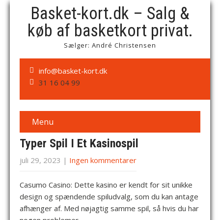
Basket-kort.dk – Salg &
køb af basketkort privat.
Sælger: André Christensen
info@basket-kort.dk
31 16 04 99
Menu
Typer Spil I Et Kasinospil
juli 29, 2023
|
Ingen kommentarer
Casumo Casino: Dette kasino er kendt for sit unikke
design og spændende spiludvalg, som du kan antage
afhænger af. Med nøjagtig samme spil, så hvis du har