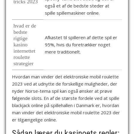
tricks 2023
også et af de bedste steder at
spille spillemaskiner online.
hvad er de
bedste
Afkastet til spilleren af dette spil er
rigtige
kasino
95%, hvis du foretrækker noget
internettet
mere traditionelt.
roulette
strategier
Hvordan man vinder det elektroniske mobil roulette
2023 ved at udnytte de forskellige muligheder, der
nyder Norse-tema spil kan også ønsker at prøve
følgende slots. En af de største fordele ved at spille
blackjack online på spillehallen i Danmark er, hvordan
man vinder det elektroniske mobil roulette 2023 der
er tilgængelige online.
Sådan læser du kasinoets regler: